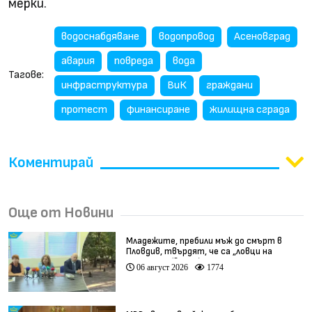
мерки.
водоснабдяване
водопровод
Асеновград
авария
повреда
вода
Тагове:
инфраструктура
ВиК
граждани
протест
финансиране
жилищна сграда
Коментирай
Още от Новини
Младежите, пребили мъж до смърт в
Пловдив, твърдят, че са „ловци на
педофили” (видео)
06 август 2026
1774