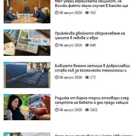
МВР увери еврейската общност, че
всички факти около случая в Банско ще
бъдат изяснени (видео)
06 август 2026
162
Приключва двойното обозначаване на
цените в левове и евро
06 август 2026
648
Бившето военно летище в Доброславци
става хъб за космически технологии и
иновации (видео)
06 август 2026
172
Родилка от Варна търси отговори след
смъртта на бебето ѝ дни преди секцио
(видео)
06 август 2026
5422