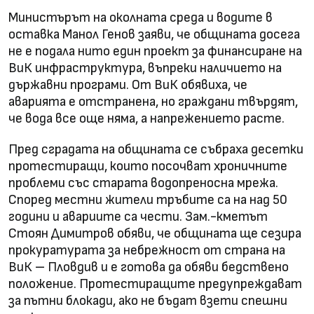
Министърът на околната среда и водите в
оставка Манол Генов заяви, че общината досега
не е подала нито един проект за финансиране на
ВиК инфраструктура, въпреки наличието на
държавни програми. От ВиК обявиха, че
аварията е отстранена, но граждани твърдят,
че вода все още няма, а напрежението расте.
Пред сградата на общината се събраха десетки
протестиращи, които посочват хроничните
проблеми със старата водопреносна мрежа.
Според местни жители тръбите са на над 50
години и авариите са чести. Зам.-кметът
Стоян Димитров обяви, че общината ще сезира
прокуратурата за небрежност от страна на
ВиК – Пловдив и е готова да обяви бедствено
положение. Протестиращите предупреждават
за пътни блокади, ако не бъдат взети спешни