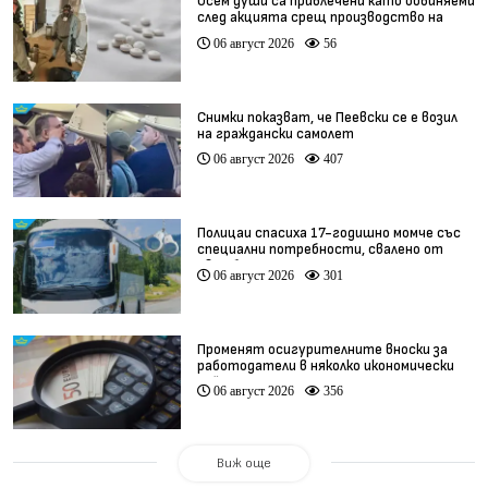
Осем души са привлечени като обвиняеми
след акцията срещ производство на
фентанил
06 август 2026
56
Снимки показват, че Пеевски се е возил
на граждански самолет
06 август 2026
407
Полицаи спасиха 17-годишно момче със
специални потребности, свалено от
автобус
06 август 2026
301
Променят осигурителните вноски за
работодатели в няколко икономически
дейности
06 август 2026
356
Виж още