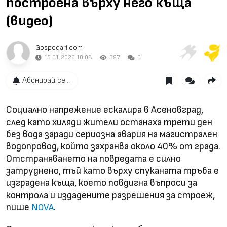
построена върху него къща
(видео)
Gospodari.com
15.01.2026 10:08
397
0
Абонирай се...
Социално напрежение ескалира в Асеновград,
след като хиляди жители останаха трети ден
без вода заради сериозна авария на магистрален
водопровод, който захранва около 40% от града.
Отстраняването на повредата е силно
затруднено, тъй като върху спуканата тръба е
изградена къща, което повдигна въпроси за
контрола и издадените разрешения за строеж,
пише
.
NOVA