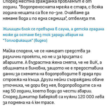
Според местна гражданка проблемът е от
години. "Водопреносната мрежа е стара, с всяка
година нещата са все по-зле. Очакваме да
нямаме вода и по една седмица", отбеляза тя.
Жилищен блок се превърна в сауна, а детска градина
може да остане без ток заради авария на
"Топлофикация" (видео)
Майка споделя, че се намират средства за
различни проекти, но не и за кризата с
авариите. А възрастна жена смята, че не ВиК, а
общината е виновна, защото не е предоставила
данни за схемата на водопроводите в града при
строежа на къща. Други нейни съграждани обаче
уточниха, че дори без нея, водопроводите са на
над 50 години, което води до чести аварии.
Според Димитър Баберков са нужни 120 000 лева
за подмяна на 4 км трасе.