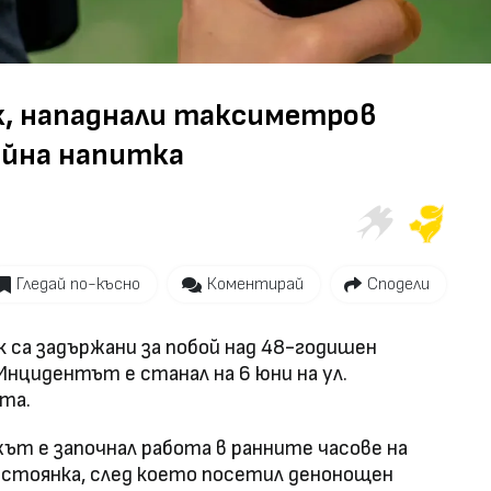
Video
к, нападнали таксиметров
ийна напитка
Гледай по-късно
Коментирай
Сподели
 са задържани за побой над 48-годишен
нцидентът е станал на 6 юни на ул.
ята.
ът е започнал работа в ранните часове на
а стоянка, след което посетил денонощен