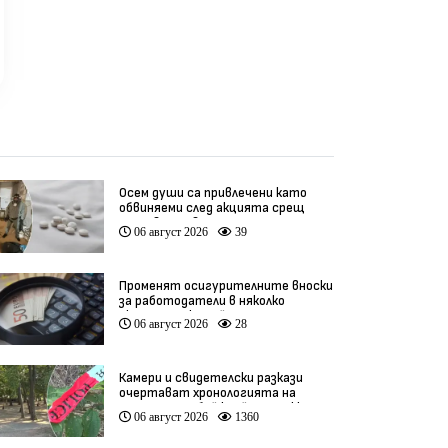
Осем души са привлечени като
обвиняеми след акцията срещ
производство на фентанил
06 август 2026
39
Променят осигурителните вноски
за работодатели в няколко
икономически дейности
06 август 2026
28
Камери и свидетелски разкази
очертават хронологията на
фаталния побой край Младежкия
06 август 2026
1360
хълм (видео)