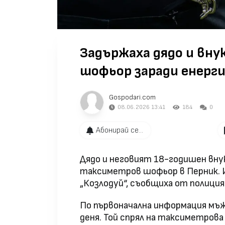
Задържаха дядо и вну
шофьор заради енерг
Gospodari.com
08.06.2026 13:41
184
0
Абонирай се...
Дядо и неговият 18-годишен внук
таксиметров шофьор в Перник. И
„Козлодуй“, съобщиха от полици
По първоначална информация мъж
деня. Той спрял на таксиметров