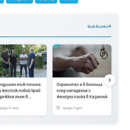
Виж всички
Зад
наси
про
годишен мъж почина
Охранител е в болница
д жесток побой край
след нападение с
дежкия хълм в
желязна палка в Казанлък
вдив (видео)
реди 6 часа
преди 1 ден
п