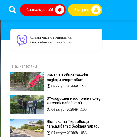
Сигнализирай!
Влизане
Стани част от канала на
Gospodari.com във Viber
Най-гледани
Камери и свидетелски
разкази очертават
хронологията на фаталния
06 август 2026
1277
побой край Младежкия хълм
(видео)
37-годишен мъж почина след
жесток побой край
Младежкия хълм в Пловдив
06 август 2026
1163
(видео)
Жители на Търговище
заплашват с блокада заради
опасен участък на пътя
05 август 2026
1053
София–Варна (видео)