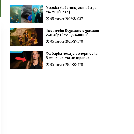
Морски животни, готови за
селфи (видео)
05 август 2026
937
Нацистки възгласи и заплахи
към еврейски ученици в
Банско разтърсиха Италия
05 август 2026
570
(видео)
Хлебарка полази репортерка
в ефир, но тя не трепна
(видео)
05 август 2026
478