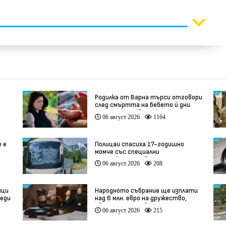
Родилка от Варна търси отговори
след смъртта на бебето ѝ дни
ации
преди секцио (видео)
06 август 2026
1164
е е
Полицаи спасиха 17-годишно
момче със специални
потребности, свалено от
06 август 2026
208
автобус
ици
Народното събрание ще изплати
реди
над 6 млн. евро на дружество,
о
свързано с Баневи
06 август 2026
215