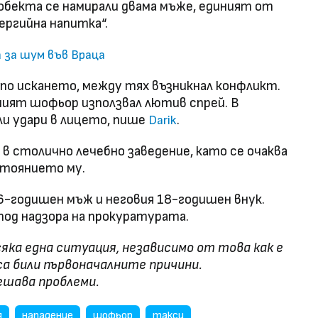
д обекта се намирали двама мъже, единият от
ергийна напитка“.
 за шум във Враца
 по искането, между тях възникнал конфликт.
ният шофьор използвал лютив спрей. В
и удари в лицето, пише
.
Darik
 столично лечебно заведение, като се очаква
стоянието му.
56-годишен мъж и неговия 18-годишен внук.
под надзора на прокуратурата.
яка една ситуация, независимо от това как е
са били първоначалните причини.
ешава проблеми.
я
нападение
шофьор
такси