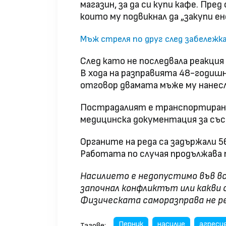
магазин, за да си купи кафе. Пре
които му подвикнал да „закупи ен
Мъж стреля по друг след забележка
След като не последвала реакция
В хода на разправията 48-годиш
отговор двамата мъже му нанесл
Пострадалият е транспортиран в
медицинска документация за съ
Органите на реда са задържали 
Работата по случая продължава 
Насилието е недопустимо във вс
започнал конфликтът или какви 
Физическата саморазправа не р
Перник
насилие
агреси
Тагове: