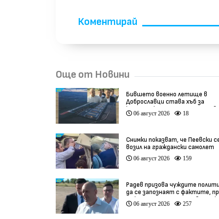
Коментирай
Още от Новини
Бившето военно летище в
Доброславци става хъб за
космически технологии и инов
06 август 2026
18
(видео)
Снимки показват, че Пеевски с
возил на граждански самолет
06 август 2026
159
Радев призова чуждите полит
да се запознаят с фактите, п
да коментират случая в Банск
06 август 2026
257
(видео)