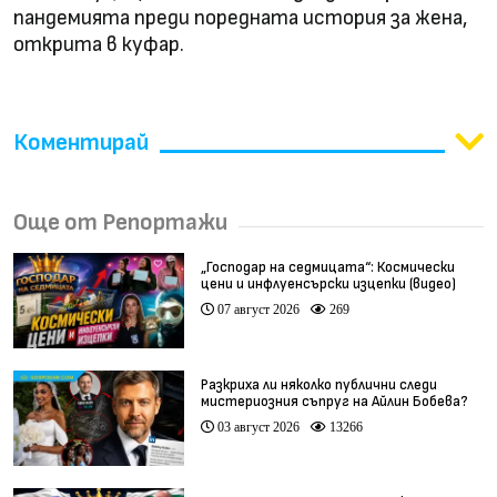
пандемията преди поредната история за жена,
открита в куфар.
Коментирай
Още от Репортажи
„Господар на седмицата“: Космически
цени и инфлуенсърски изцепки (видео)
07 август 2026
269
Разкриха ли няколко публични следи
мистериозния съпруг на Айлин Бобева?
03 август 2026
13266