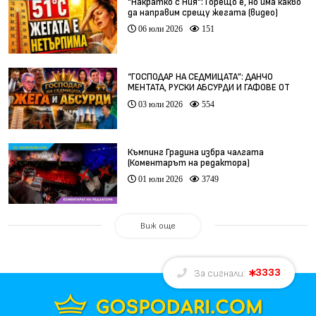
"Накратко с Ния": Горещо е, но има какво
да направим срещу жегата (видео)
06 юли 2026
151
“ГОСПОДАР НА СЕДМИЦАТА”: ДАНЧО
МЕНТАТА, РУСКИ АБСУРДИ И ГАФОВЕ ОТ
ЦЯЛ СВЯТ
03 юли 2026
554
Къмпинг Градина избра чалгата
(Коментарът на редактора)
01 юли 2026
3749
Виж още
3333
За сигнали: