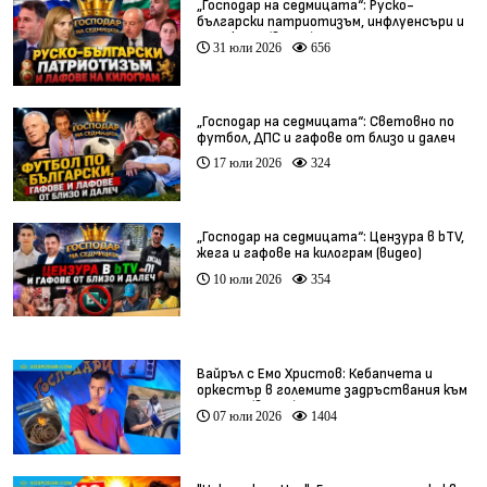
„Господар на седмицата“: Руско-
български патриотизъм, инфлуенсъри и
тарикати (видео)
31 юли 2026
656
„Господар на седмицата“: Световно по
футбол, ДПС и гафове от близо и далеч
17 юли 2026
324
„Господар на седмицата“: Цензура в bTV,
жега и гафове на килограм (видео)
10 юли 2026
354
Вайръл с Емо Христов: Кебапчета и
оркестър в големите задръствания към
морето (видео)
07 юли 2026
1404