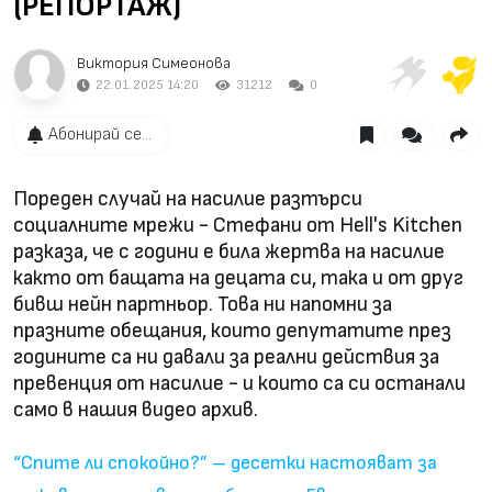
(РЕПОРТАЖ)
Виктория Симеонова
22.01.2025 14:20
31212
0
Абонирай се...
Пореден случай на насилие разтърси
социалните мрежи - Стефани от Hell's Kitchen
разказа, че с години е била жертва на насилие
както от бащата на децата си, така и от друг
бивш нейн партньор. Това ни напомни за
празните обещания, които депутатите през
годините са ни давали за реални действия за
превенция от насилие - и които са си останали
само в нашия видео архив.
“Спите ли спокойно?” – десетки настояват за