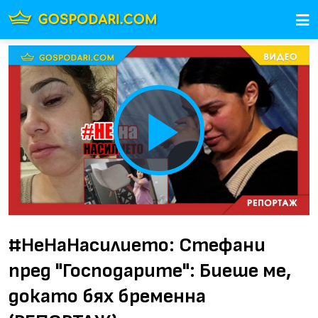
Play
Video
#НеНаНасилието: Стефани
пред "Господарите": Биеше ме,
докато бях бременна