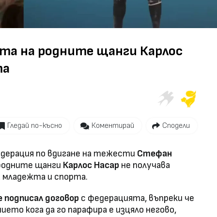
Video
ата на родните щанги Карлос
та
Гледай по-късно
Коментирай
Сподели
дерация по вдигане на тежести
Стефан
 родните щанги
Карлос Насар
не получава
 младежта и спорта.
е подписал договор
с федерацията, въпреки че
ието кога да го парафира е изцяло негово,