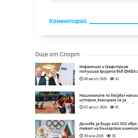
Коментирай
Още от Спорт
Инфантино и Графстрьом
потушиха кризата във ФИФА 
провалената сделка
06 август 2026
43
Националите по бейзбол напис
история, класираха се за
Европейското първенство (вид
03 август 2026
91
Дългове за близо 440 000 евро
тежат на Българския олимпий
комитет
30 юли 2026
58