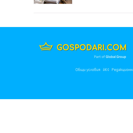
Part of
Global Group
Общи условия
Редакционн