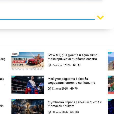
BMW М2, два джета и едно лято:
след
така приключи първата голяма
кампания на BET.bg
05 август 2026
38
аха
Международната боксова
федерация отмени санкциите
ео)
срещу Русия
31 юли 2026
76
Футболна Европа заплаши ФИФА с
ски
тотален бойкот
30 юли 2026
204