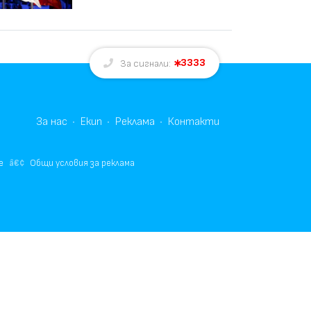
3333
За сигнали:
За нас
Екип
Реклама
Контакти
е
Общи условия за реклама