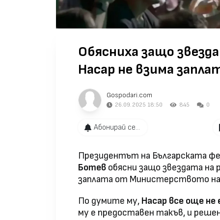
Обясниха защо звезд
Насар не взима запла
Gospodari.com
26.09.2025 18:50
845
0
Абонирай се...
Президентът на Българската фе
Ботев
обясни защо звездата на
заплата от Министерството на
По думите му,
Насар все още не 
му е предоставен такъв, и решен