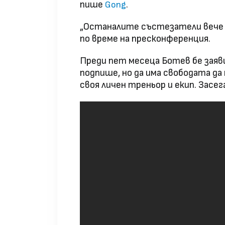
пише
.
Gong
„Останалите състезатели вече с
по време на пресконференция.
Преди пет месеца Ботев бе заяви
подпише, но да има свободата д
своя личен треньор и екип. Засе