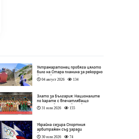
Ултрамаратонец пробяга цялото
било на Стара планина за рекордно
време (видео)
04 август 2026
134
Злато за България: Националите
по карате с впечатляващо
представяне на Световното
31 юли 2026
155
(видео)
Украйна сезира Спортния
арбитражен съд заради
връщането на Русия в
30 юли 2026
74
олимпийското движение