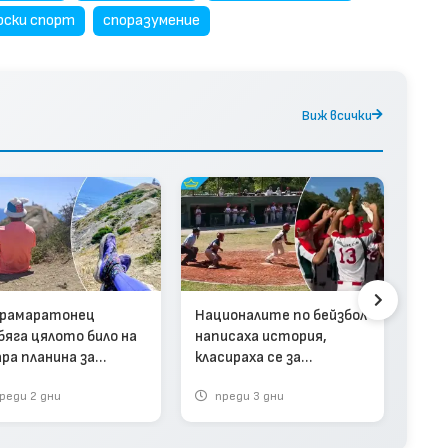
рски спорт
споразумение
Виж всички
Исп
Мон
Арж
рамаратонец
Националите по бейзбол
бяга цялото било на
написаха история,
ра планина за
класираха се за
ордно време (видео)
Европейското
реди 2 дни
преди 3 дни
п
първенство (видео)