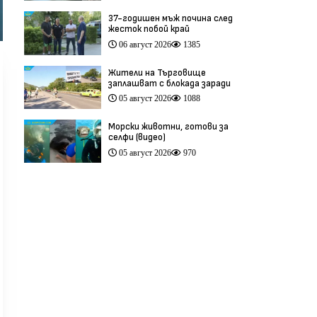
37-годишен мъж почина след
жесток побой край
Младежкия хълм в Пловдив
06 август 2026
1385
(видео)
Жители на Търговище
заплашват с блокада заради
опасен участък на пътя
05 август 2026
1088
София–Варна (видео)
Морски животни, готови за
селфи (видео)
05 август 2026
970