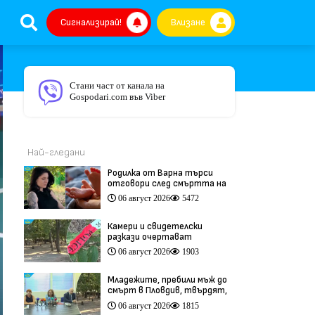
Сигнализирай!
Влизане
Стани част от канала на
Gospodari.com във Viber
Най-гледани
Родилка от Варна търси
отговори след смъртта на
бебето ѝ дни преди секцио
06 август 2026
5472
(видео)
Камери и свидетелски
разкази очертават
хронологията на фаталния
06 август 2026
1903
побой край Младежкия хълм
(видео)
Младежите, пребили мъж до
смърт в Пловдив, твърдят,
че са „ловци на педофили”
06 август 2026
1815
(видео)