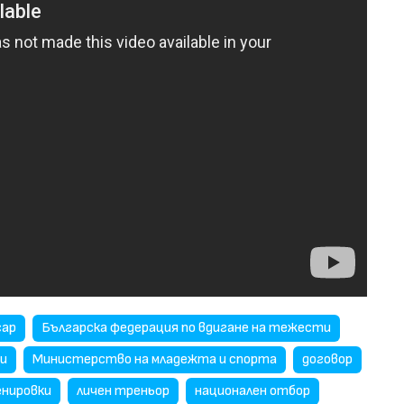
сар
Българска федерация по вдигане на тежести
и
Министерство на младежта и спорта
договор
енировки
личен треньор
национален отбор