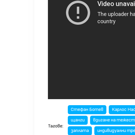
Стефан Ботев
Карлос На
щанги
вдигане на тежест
Тагове:
заплата
индивидуални тр