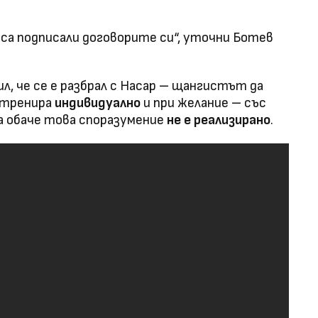
а подписали договорите си“, уточни Ботев
л, че се е разбрал с Насар – щангистът да
а тренира
индивидуално
и при желание – със
га обаче това споразумение
не е реализирано
.