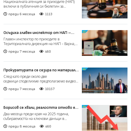
Михайлов заради пореден данъчен акт
Националната агенция за приходите (НАП)
включи в публичния си бюлетин за
издирвани лица Вася Михайл...
преди 6 месеца
1113
Осъдиха главен инспектор от НАП –
Варна за искане на подкуп
Главен инспектор по приходите в
Териториалната дирекция на НАП – Варна,
с инициали А. П., е признат...
преди 7 месеца
460
Прокуратурата се сезира по материал
на "Господарите" за хотел, за който се
След като преди около две
твърди, че е на Пеевски
седмици споделихме предполагаемо видео
от хотел, за който се твърди, че е...
преди 7 месеца
10157
Борисов се хвали, реалостта отново е
различна: Изоставаме фрапиращо със
Два месеца преди края на 2025 година,
събираемостта на данъците
събираемостта на ключови данъци в
България сериозно изостава...
преди 8 месеца
460