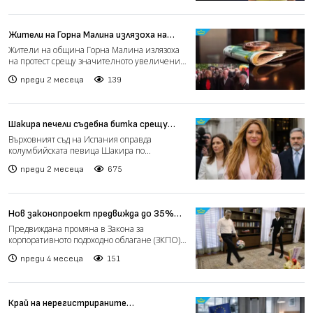
Жители на Горна Малина излязоха на
протест срещу значителното
Жители на община Горна Малина излязоха
увеличение на такса смет (видео)
на протест срещу значителното увеличение
на такса битови отп...
преди 2 месеца
139
Шакира печели съдебна битка срещу
испанските данъчни
Върховният съд на Испания оправда
колумбийската певица Шакира по
обвинение в данъчна измама. Решени...
преди 2 месеца
675
Нов законопроект предвижда до 35%
данъчни облекчения за спонсори на
Предвиждана промяна в Закона за
спорт
корпоративното подоходно облагане (ЗКПО)
включва намаление на данък...
преди 4 месеца
151
Край на нерегистрираните