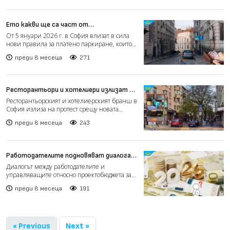
Ето какви ще са част от
последствията от реформата за
От 5 януари 2026 г. в София влизат в сила
паркирането в София
нови правила за платено паркиране, които
включват двойно...
преди 8 месеца
271
Ресторантьори и хотелиери излизат на
протест срещу новите правила за
Ресторантьорският и хотелиерският бранш в
паркиране в София (видео)
София излиза на протест срещу новата
реформа в зоните за...
преди 8 месеца
243
Работодателите подновяват диалога
за бюджета: Представят алтернативни
Диалогът между работодателите и
разчети пред Бюджетната комисия
управляващите относно проектобюджета за
2026 г. се подновява, пише...
преди 8 месеца
191
« Previous
Next »