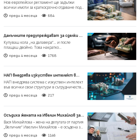
апартаменти в Airbnb
Нов европейски регламент ще задължи
всички имоти за краткосрочно отдаване под
наем да бъдат официал...
преди 4 месеца
684
Данъчните предупреждават за сделки с
автомобили "втора ръка"
Купуваш кола „на далавера“… и после
плащаш двойно. Това накратко
предупреждават от Национална агенц...
преди 4 месеца
1768
НАП внедрява изкуствен интелект в
цялата си структура
НАП внедрява система с изкуствен интелект
във всички свои структури в сътрудничество
с INSAIT към С...
преди 4 месеца
217
Осъдиха жената на Ивелин Михайлов за
укрити над 600 хиляди лв. данъци
Вася Михайлова – жена на депутата от партия
„Величие“ Ивелин Михайлов – е осъдена за
укриване на на...
преди 4 месеца
1146