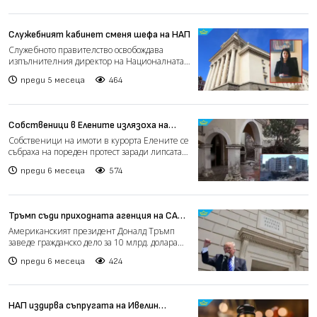
Служебният кабинет сменя шефа на НАП
Служебното правителство освобождава
изпълнителния директор на Националната
агенция за приходите Хри...
преди 5 месеца
464
Собственици в Елените излязоха на
протест: Все още няма ток и вода в
Собственици на имоти в курорта Елените се
курорта (видео)
събраха на пореден протест заради липсата
на почистване,...
преди 6 месеца
574
Тръмп съди приходната агенция на САЩ
за 10 млрд. долара
Американският президент Доналд Тръмп
заведе гражданско дело за 10 млрд. долара
срещу американската...
преди 6 месеца
424
НАП издирва съпругата на Ивелин