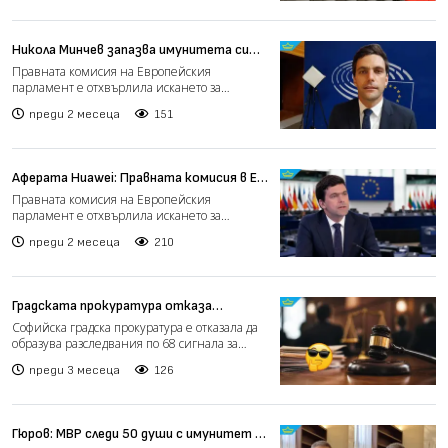
Никола Минчев запазва имунитета си
след решение на Правната комисия на
Правната комисия на Европейския
Европейския парламент
парламент е отхвърлила искането за
сваляне на имунитета на българск...
преди 2 месеца
151
Аферата Huawei: Правната комисия в ЕП
не подкрепи свалянето на имунитета на
Правната комисия на Европейския
Николай Минчев
парламент е отхвърлила искането за
сваляне на имунитета на българск...
преди 2 месеца
210
Градската прокуратура отказа
разследвания по десетки сигнали срещу
Софийска градска прокуратура е отказала да
„лица с имунитет“ за купуване на
образува разследвания по 68 сигнала за
гласове
купуване на гласо...
преди 3 месеца
126
Гюров: МВР следи 50 души с имунитет за