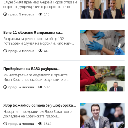
купуване на гласове (видео)
Служебният премиер Андрей Гюров отправи
остро предупреждение в разпространено във
Facebook видео, ч...
преди 3 месеца
140
Вече 11 области в страната са
засегнати от морбили (видео)
В страната са регистрирани общо 132
потвърдени случая на морбили, като най-
голямото огнище е в обла...
преди 3 месеца
449
Проверките на БАБХ разкриха
злоупотреби с храни и заплахи към
Министърът на земеделието и храните
инспектори (видео)
Иван Христанов съобщи резултатите от
акция „Чиста храна“, прове...
преди 4 месеца
537
Явор Божанков остана без шофьорска
книжка
Народният представител Явор Божанков е
докладван на Софийската градска
прокуратура за неподчинение...
преди 4 месеца
1849