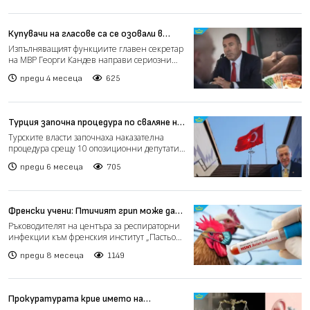
Купувачи на гласове са се озовали в
листите за депутати (видео)
Изпълняващият функциите главен секретар
на МВР Георги Кандев направи сериозни
разкрития за схемите...
преди 4 месеца
625
Турция започна процедура по сваляне на
имунитета на 10 опозиционни
Турските власти започнаха наказателна
депутати
процедура срещу 10 опозиционни депутати,
сред които и лидерът...
преди 6 месеца
705
Френски учени: Птичият грип може да
отключи пандемия, по-тежка от Covid-
Ръководителят на центъра за респираторни
19
инфекции към френския институт „Пастьор“
предупреди, че пт...
преди 8 месеца
1149
Прокуратурата крие името на