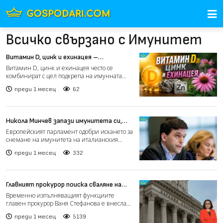
Всичко свързано с Имунитет
Витамин D, цинк и ехинацея –
перфектната комбинация за имунитет
Витамин D, цинк и ехинацея често се
комбинират с цел подкрепа на имунната
система, особено през есе...
преди 1 месец
62
Никола Минчев запази имунитета си,
европарламентът свали този на
Европейският парламент одобри искането за
италиански евродепутат
снемане на имунитета на италианския
евродепутат Фулвио Ма...
преди 1 месец
332
Главният прокурор поиска сваляне на
имунитета на депутат (видео)
Временно изпълняващият функциите
главен прокурор Ваня Стефанова е внесла
искане за сваляне на имуни...
преди 1 месец
5139