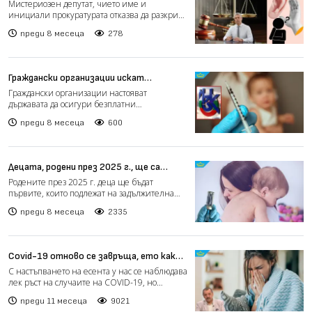
мистериозния депутат, обвиняем по
Мистериозен депутат, чието име и
делото „Коцев“
инициали прокуратурата отказва да разкрие,
се оказва сред обвиняем...
преди 8 месеца
278
Граждански организации искат
държавата да осигури безплатни
Граждански организации настояват
противогрипни ваксини за деца (видео)
държавата да осигури безплатни
противогрипни ваксини за всички дец...
преди 8 месеца
600
Децата, родени през 2025 г., ще са
първите задължително ваксинирани
Родените през 2025 г. деца ще бъдат
срещу варицела
първите, които подлежат на задължителна
имунизация срещу варице...
преди 8 месеца
2335
Covid-19 отново се завръща, ето какви
са симптомите (видео)
С настъпването на есента у нас се наблюдава
лек ръст на случаите на COVID-19, но
специалистите увер...
преди 11 месеца
9021