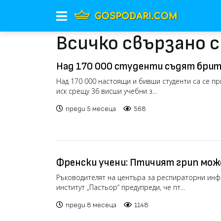
Всичко свързано 
Над 170 000 студенти съдят бри
университети заради обучението 
Над 170 000 настоящи и бивши студенти са се п
иск срещу 36 висши учебни з...
(видео)
преди 5 месеца
568
Френски учени: Птичият грип мож
пандемия, по-тежка от Covid-19
Ръководителят на центъра за респираторни инф
институт „Пастьор“ предупреди, че пт...
преди 8 месеца
1148