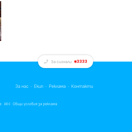
3333
За сигнали:
За нас
Екип
Реклама
Контакти
е
Общи условия за реклама