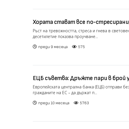
Хората стават все по-стресирани,
тревожни, твърди доклад
Ръст на тревожността, стреса и гнева в светов
десетилетие показва проучване...
преди 9 месеца
575
ЕЦБ съветва: Дръжте пари в брой у
Европейската централна банка (ЕЦБ) отправи б
гражданите на ЕС – да държат п...
преди 10 месеца
5763