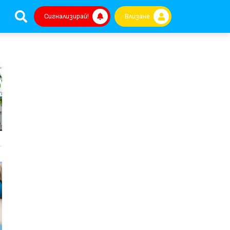
Сигнализирай!
Влизане