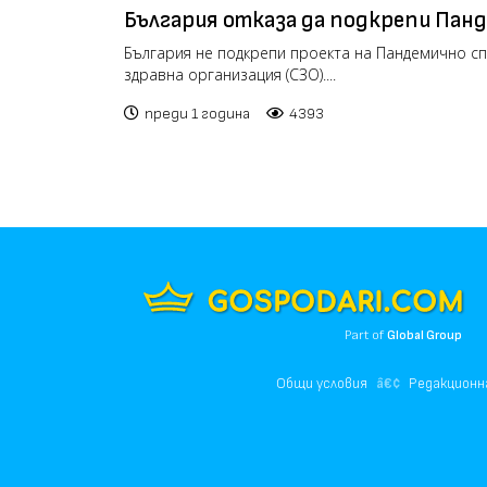
България отказа да подкрепи Пан
споразумение на Световната здра
България не подкрепи проекта на Пандемично с
здравна организация (СЗО)....
преди 1 година
4393
Part of
Global Group
Общи условия
Редакционн