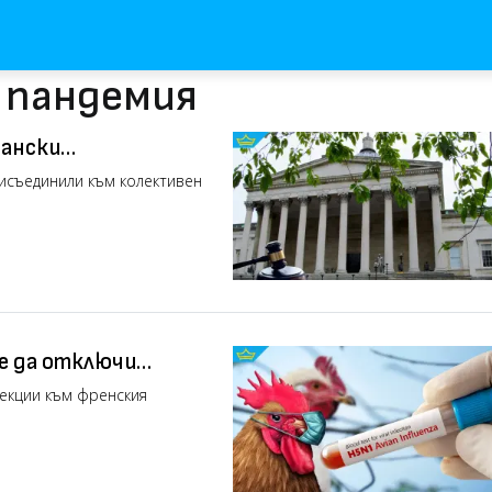
с пандемия
тански
по време на COVID
рисъединили към колективен
е да отключи
екции към френския