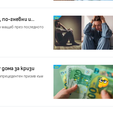
 по-гневни и
ен мащаб през последното
 дома за кризи
езпрецедентен призив към