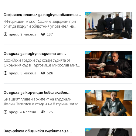
Софиянец опитал да подкупи областния
управител на Добрич с 40 000 евро
44-годишен мъж от София е задържан при
опит да подкупи областния управител на
Добрич. Според информ...
преди 2 месеца
167
Осъдиха за подкуп съдията от
Търговище
Софийски градски съд осъди съдията от
Окръжния съд в Търговище Мирослав Митев
на 3 години условно с...
преди 3 месеца
526
Осъдиха за корупция бивш главен
архитект на Кърджали
Бившият главен архитект на Кърджали
Делин Запартов е осъден на 8 години затвор
и глоба от 15 000 лв...
преди 4 месеца
525
Задържаха общински служител за