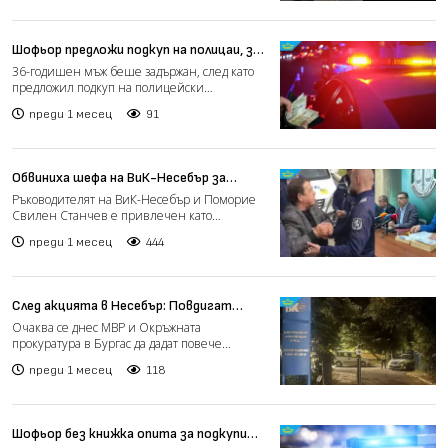
Шофьор предложи подкуп на полицаи, за
да избегне проверка на АМ „Тракия“
36-годишен мъж беше задържан, след като
предложил подкуп на полицейски
служители, за да избегне про...
преди 1 месец
91
Обвиниха шефа на ВиК-Несебър за
поискан подкуп, откриха още 33 000
Ръководителят на ВиК-Несебър и Поморие
евро в дома му (видео)
Свилен Станчев е привлечен като
обвиняем по разследване за п...
преди 1 месец
444
След акцията в Несебър: Повдигат
обвинения на задържаните шефове от
Очаква се днес МВР и Окръжната
ВиК (видео)
прокуратура в Бургас да дадат повече
информация за акцията срещу два...
преди 1 месец
118
Шофьор без книжка опита за подкупи