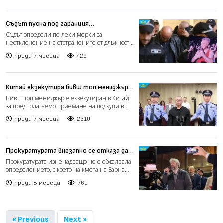
Съдът пусна под гаранция
инспекторите от ДАИ, искали подкуп
Съдът определи по-леки мерки за
от шофьори на Роби Уилямс
неотклонение на отстранените от длъжност
инспектори от "Автомобилна...
преди 7 месеца
429
Китай екзекутира бивш топ мениджър
за подкупи в размер на 134 млн. евро
Бивш топ мениджър е екзекутиран в Китай
за предполагаемо приемане на подкупи в
особено големи разме...
преди 7 месеца
2310
Прокуратурата внезапно се отказа да
държи Коцев в ареста
Прокуратурата изненадващо не е обжалвала
определението, с което на кмета на Варна
Благомир Коцев е...
преди 8 месеца
761
« Previous
Next »