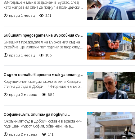
полицай с 10 евро
33-годишен мъж е задържан в Бургас, след
като направил опит да подкупи полицейски
служители по врем...
преди 1 месец
241
Бившият председател на Върховния съд
на Украйна влиза в затвора за корупция
Бившият председател на Върховния съд на
Украйна ще излежи пет години затвор след
споразумение за пр...
преди 1 месец
185
Съдът остави в ареста мъж за опит за
подкуп на областния управител в Добрич
Корупционен скандал около земи в Каварна
(видео)
стигна до съда в Добрич. 44-годишен мъж от
София остава в...
преди 2 месеца
682
Софиянецът, опитал да подкупи
областния управител на Добрич, остава
Окръжният съд в Добрич остави в ареста 44-
в ареста
годишен мъж от София, обвинен, че е
опитал да подкупи обл...
преди 2 месеца
141