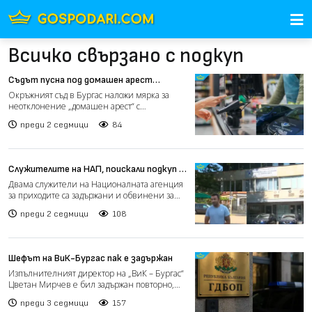
Всичко свързано с подкуп
Съдът пусна под домашен арест
обвинените за подкуп служители на НАП
Окръжният съд в Бургас наложи мярка за
неотклонение „домашен арест“ с
електронно наблюдение на двам...
преди 2 седмици
84
Служителите на НАП, поискали подкуп в
Черноморец, вече са с повдигнати
Двама служители на Националната агенция
обвинения (видео)
за приходите са задържани и обвинени за
получаване на подку...
преди 2 седмици
108
Шефът на ВиК-Бургас пак е задържан
Изпълнителният директор на „ВиК – Бургас“
Цветан Мирчев е бил задържан повторно,
само два дни след...
преди 3 седмици
157