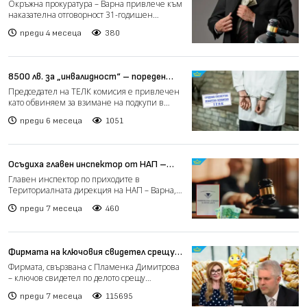
поискан подкуп във Варна
Окръжна прокуратура – Варна привлече към
наказателна отговорност 31-годишен
служител на район „Прим...
преди 4 месеца
380
8500 лв. за „инвалидност“ – пореден
корупционен скандал в ТЕЛК
Председател на ТЕЛК комисия е привлечен
като обвиняем за взимане на подкупи в
размер на 8500 лева,...
преди 6 месеца
1051
Осъдиха главен инспектор от НАП –
Варна за искане на подкуп
Главен инспектор по приходите в
Териториалната дирекция на НАП – Варна,
с инициали А. П., е признат...
преди 7 месеца
460
Фирмата на ключовия свидетел срещу
Благомир Коцев взе поръчка за 1,2 млн.
Фирмата, свързвана с Пламенка Димитрова
лв.
– ключов свидетел по делото срещу
варненския кмет Благомир...
преди 7 месеца
115695