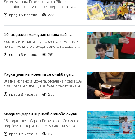
за рекордните 16,5 млн. долара
Легендарната Pokémon карта Pikachu
Illustrator постави нов рекорд в света на
колекционерството, сле...
преди 5 месеца
233
10-годишен малчуган стана най-
четящото дете в Русе (видео)
Докато дигиталните устройства заемат все
по-голямо място в ежедневието на децата,
10-годишният Симе...
преди 6 месеца
261
Рядка златна монета се очаква да
достигне рекордна цена в Женева
Златна испанска монета, отсечена през 1609
(видео)
г. за крал Фелипе III, ще бъде предложена на
търг в Швей...
преди 8 месеца
205
Младият Дарен Кирилов отново счупи
националния рекорд в плуването на 200
18-годишният Дарен Кирилов от Силистра
м гръб
подобри за втори път в рамките на малко
повече от месец наци...
преди 8 месеца
279