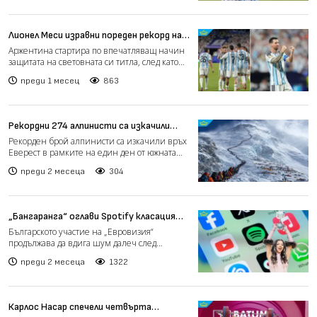
Лионел Меси изравни пореден рекорд на
световното след победа на Аржентина
Аржентина стартира по впечатляващ начин
защитата на световната си титла, след като
разгроми Алжир с...
преди 1 месец
863
Рекордни 274 алпинисти са изкачили
Еверест за ден
Рекорден брой алпинисти са изкачили връх
Еверест в рамките на един ден от южната
страна на планинат...
преди 2 месеца
304
„Бангаранга“ оглави Spotify класацията
на „Евровизия“
Българското участие на „Евровизия“
продължава да вдига шум далеч след
големия финал. Финалното изпъ...
преди 2 месеца
1322
Карлос Насар спечели четвърта