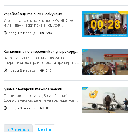
Управляващите с 28.5 секундно
заседание, опозицията даже не разбра
Управляващото мнозинство ГЕРБ, ДПС, БСП
(видео)
и ИТН панически прие в комисия
предложението за особен държ...
преди 8 месеца
894
Комисията по енергетика чупи рекорди
за „бързи“ заседания (видео)
Вчера парламентарната комисия по
енергетика отхвърли ветото на президента
Румен Радев върху Закона...
преди 8 месеца
346
Двама български тежкоатлети
издърпаха 40-тонен самолет (видео)
Пътниците на летище „Васил Левски“ в
София станаха свидетели на зрелище, което
по принцип се вижда...
преди 9 месеца
183
« Previous
Next »