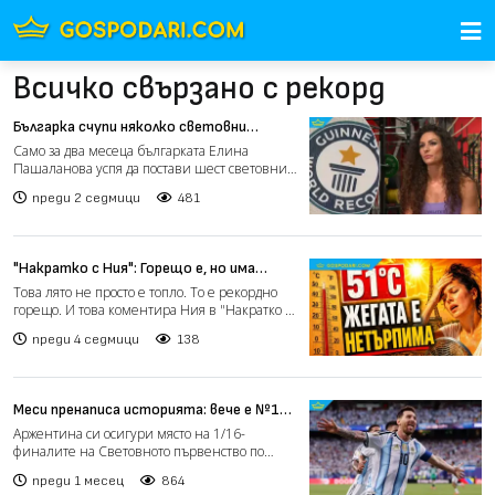
Всичко свързано с рекорд
Българка счупи няколко световни
рекорда само за два месеца (видео)
Само за два месеца българката Елина
Пашаланова успя да постави шест световни
рекорда в силовите дис...
преди 2 седмици
481
"Накратко с Ния": Горещо е, но има
какво да направим срещу жегата (видео)
Това лято не просто е топло. То е рекордно
горещо. И това коментира Ния в "Накратко с
Ния" този епи...
преди 4 седмици
138
Меси пренаписа историята: вече е №1
по голове на световни първенства
Аржентина си осигури място на 1/16-
финалите на Световното първенство по
футбол след победа с 2:0 на...
преди 1 месец
864