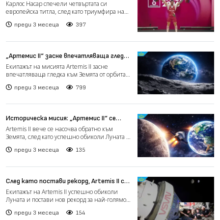
европейска титла
Карлос Насар спечели четвъртата си
европейска титла, след като триумфира на
първенството в Батуми....
преди 3 месеца
397
„Артемис II“ засне впечатляваща гледка
към залеза на Земята (снимка)
Екипажът на мисията Artemis II засне
впечатляваща гледка към Земята от орбита
около Луната на 6 апр...
преди 3 месеца
799
Историческа мисия: „Артемис II“ се
връща към Земята
Artemis II вече се насочва обратно към
Земята, след като успешно обиколи Луната и
изпълни ключова ч...
преди 3 месеца
135
След като постави рекорд, Artemis II се
завръща от Луната (видео)
Екипажът на Artemis II успешно обиколи
Луната и постави нов рекорд за най-голямо
разстояние, достиг...
преди 3 месеца
154