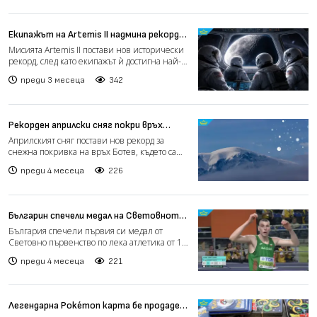
Екипажът на Artemis II надмина рекорда
на „Аполо 13“ (видео)
Мисията Artemis II постави нов исторически
рекорд, след като екипажът ѝ достигна най-
голямото разст...
преди 3 месеца
342
Рекорден априлски сняг покри връх
Ботев
Априлският сняг постави нов рекорд за
снежна покривка на връх Ботев, където са
измерени 333 см – на...
преди 4 месеца
226
Българин спечели медал на Световното
по лека атлетика за първи път от 16
България спечели първия си медал от
години (видео)
Световно първенство по лека атлетика от 16
години насам. 21-год...
преди 4 месеца
221
Легендарна Pokémon карта бе продадена