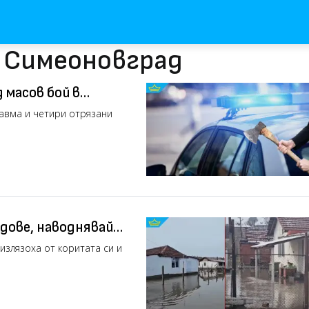
с Симеоновград
 масов бой в
авма и четири отрязани
дове, наводнявайки
)
излязоха от коритата си и