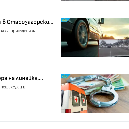
а в Старозагорско
ад са принудени да
а на линейка,
д
 пешеходец в