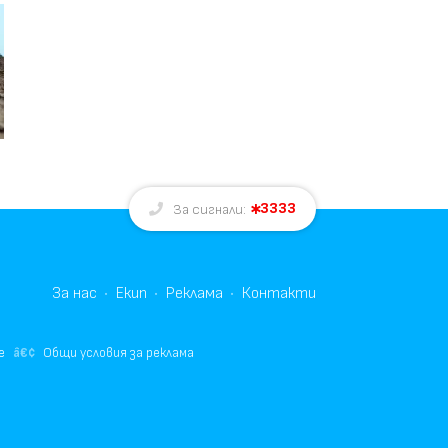
3333
За сигнали:
За нас
Екип
Реклама
Контакти
е
Общи условия за реклама