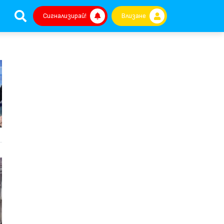
Сигнализирай!
Влизане