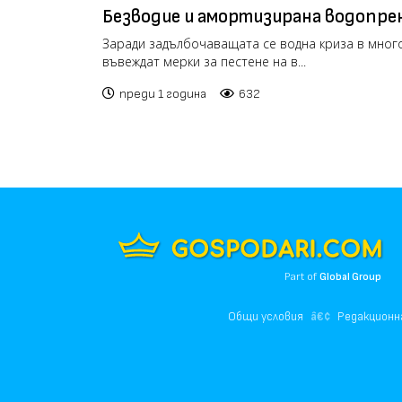
Безводие и амортизирана водопре
застрашават над половин милион б
Заради задълбочаващата се водна криза в много
въвеждат мерки за пестене на в...
преди 1 година
632
Part of
Global Group
Общи условия
Редакционн