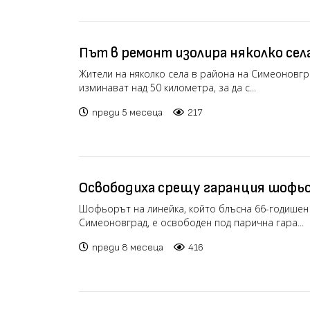
Път в ремонт изолира няколко сел
(видео)
Жители на няколко села в района на Симеоновгр
изминават над 50 километра, за да с...
преди 5 месеца
217
Освободиха срещу гаранция шофьор
блъснал пешеходец в Симеоновгра
Шофьорът на линейка, който блъсна 66-годишен
Симеоновград, е освободен под парична гара...
преди 8 месеца
416