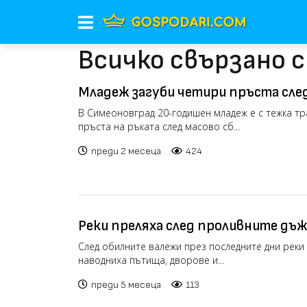
Всичко свързано 
Младеж загуби четири пръста след
Симеоновград
В Симеоновград 20-годишен младеж е с тежка тр
пръста на ръката след масово сб...
преди 2 месеца
424
Реки преляха след проливните дъж
къщи и дворове в Хасковско (видео
След обилните валежи през последните дни реки 
наводниха пътища, дворове и...
преди 5 месеца
113