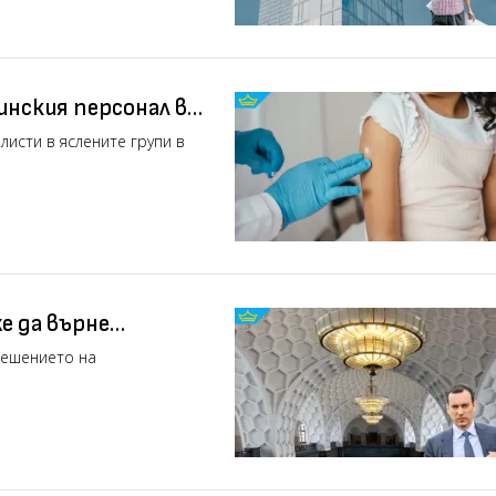
инския персонал в
исти в яслените групи в
е да върне
ствата на
решението на