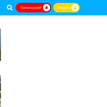
Сигнализирай!
Влизане