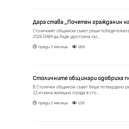
Дара става „Почетен гражданин н
Столичният общински съвет реши победителката 
2026 DARA да бъде удостоена със...
преди 2 месеца
189
Столичните общинари одобриха 
изграждането на небостъргач в „
В Столичен общински съвет беше потвърдено р
22-етажна жилищна сграда в сто...
протестите (видео)
преди 2 месеца
128