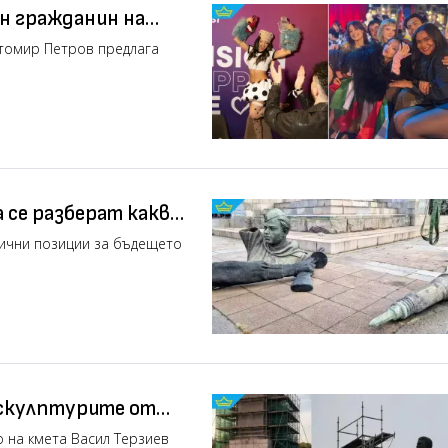
ен гражданин на
томир Петров предлага
 се разберат какво
ка на съвестката
ични позиции за бъдещето
 скулптурите от
 на кмета Васил Терзиев