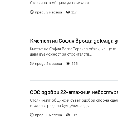
Столичната община да поиска от...
преди 2 месеца
117
Кметът на София връща доклада з
„Младост“ след обществения нати
Кметът на София Васил Терзиев обяви, че ще вър
дава възможност за строителств...
преди 2 месеца
225
СОС одобри 22-етажния небостърг
въпреки протестите (видео)
Столичният общински съвет одобри спорна сделк
етажна сграда на бул. „Александъ...
преди 3 месеца
317