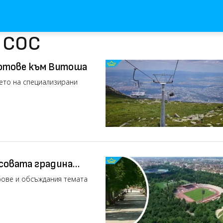
с СОС
ифтове към Витоша
ето на специализирани
совата градина
е в София (видео)
рове и обсъждания темата