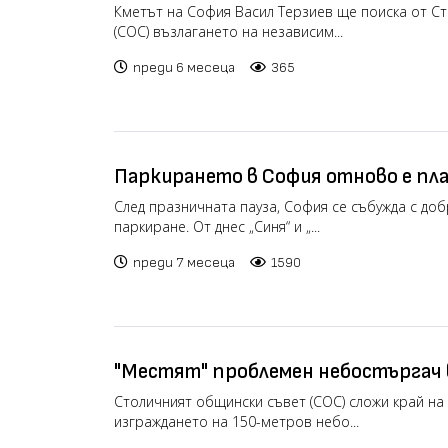
транспортните дружества
Кметът на София Васил Терзиев ще поиска от С
(СОС) възлагането на независим...
преди 6 месеца
365
Паркирането в София отново е пла
цените (видео)
След празничната пауза, София се събужда с до
паркиране. От днес „Синя“ и „...
преди 7 месеца
1590
"Местят" проблемен небостъргач в
"България" към "Младост"
Столичният общински съвет (СОС) сложи край на
изграждането на 150-метров небо...