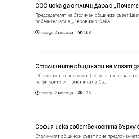
СОС иска да отличи Дара с „Почет
София“ след победата
Председателят на Столичен общински съвет Цве
победителката в „„Евровизия“ DARA...
преди 2 месеца
163
Столичните общинари не могат да
да правят с фигурите от Паметни
Общинските съветници в София остават на разл
на фигурите от Паметника на Съ...
армия (видео)
преди 2 месеца
176
София иска собствеността върху
МОЧА
Столичният общински съвет прие предложението