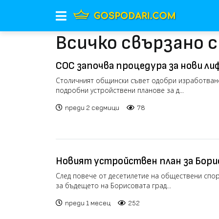
Всичко свързано 
СОС започва процедура за нови л
Столичният общински съвет одобри изработван
подробни устройствени планове за д...
преди 2 седмици
78
Новият устройствен план за Бори
продължава да предизвиква споров
След повече от десетилетие на обществени спо
за бъдещето на Борисовата град...
преди 1 месец
252