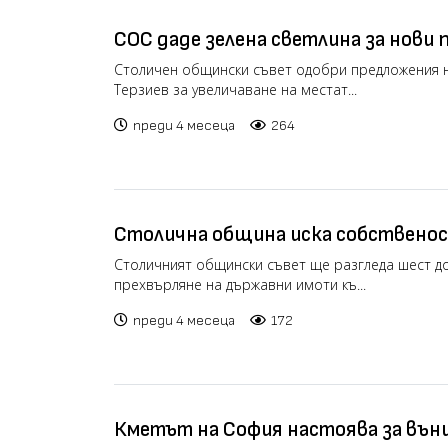
СОС даде зелена светлина за нови 
места в София
Столичен общински съвет одобри предложения н
Терзиев за увеличаване на местат...
преди 4 месеца
264
Столична община иска собственос
държавни имота
Столичният общински съвет ще разгледа шест д
прехвърляне на държавни имоти къ...
преди 4 месеца
172
Кметът на София настоява за вън