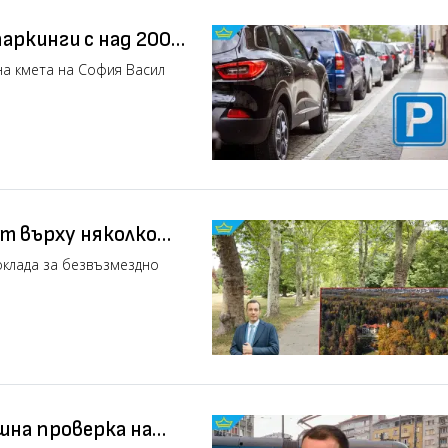
паркинги с над 2000
а кмета на София Васил
т върху няколко
оклада за безвъзмездно
шна проверка на