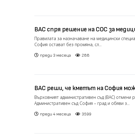
ВАС спря решение на СОС за медиц
столичните ясли
Правилата за назначаване на медицински специал
София остават без промяна, сл...
преди 3 месеца
288
ВАС реши, че кметът на София мож
процедурата за смяна на ръковод
Върховният административен съд (ВАС) отмени 
Административен съд София – град и обяви з...
общински дружества
преди 4 месеца
3599