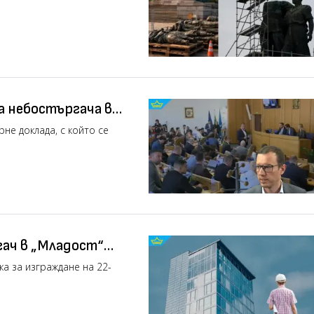
а небостъргача в
ск (видео)
не доклада, с който се
ач в „Младост“
а за изграждане на 22-