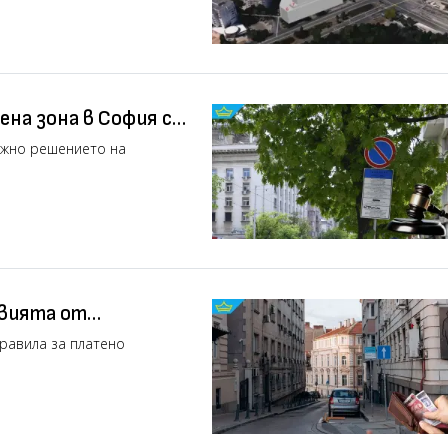
ена зона в София се
ожно решението на
твията от
я
правила за платено