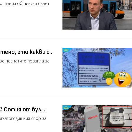
толичния общински съвет
тено, ето какви са
бре познатите правила за
 София от бул.
 дългогодишния спор за