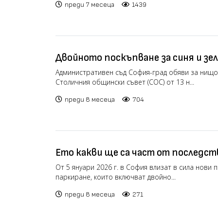
преди 7 месеца
1439
Двойното поскъпване за синя и зел
отменя… засега
Административен съд София-град обяви за нищ
Столичния общински съвет (СОС) от 13 н...
преди 8 месеца
704
Ето какви ще са част от последс
реформата за паркирането в Софи
От 5 януари 2026 г. в София влизат в сила нови 
паркиране, които включват двойно...
преди 8 месеца
271