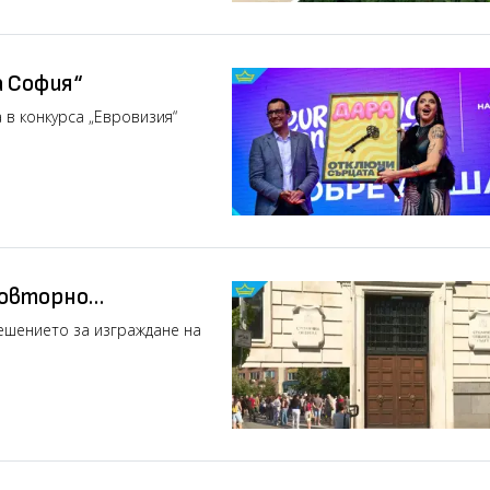
а София“
в конкурса „Евровизия“
повторно
Младост“ въпреки
ешението за изграждане на