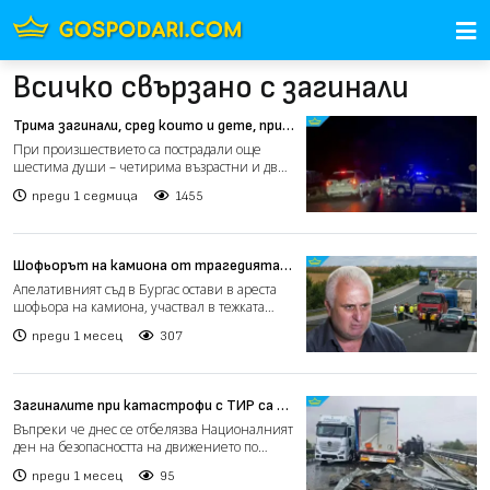
Всичко свързано с загинали
Трима загинали, сред които и дете, при
тежка катастрофа на АМ "Марица"
При произшествието са пострадали още
(видео)
шестима души – четирима възрастни и две
деца. Петима от ранени...
преди 1 седмица
1455
Шофьорът на камиона от трагедията
на „Тракия“ остава в ареста
Апелативният съд в Бургас остави в ареста
шофьора на камиона, участвал в тежката
катастрофа на авто...
преди 1 месец
307
Загиналите при катастрофи с ТИР са се
увеличили с 43% за година (видео)
Въпреки че днес се отбелязва Националният
ден на безопасността на движението по
пътищата, статистик...
преди 1 месец
95