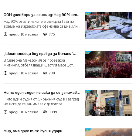
ООН заговори за геноцид: Над 90% от
загиналите в Газа са цивилни (видео)
Над 90% от загиналите в ивицата Газа по
време на израелската офанзива са цивилни,
показва нов докла...
преди 10 месеца
775
„Шест месеца без правда за Кочани“:
Мирно шествие в Северна Македония за
В Северна Македония се проведоха
загиналите в дискотека "Пулс" (видео)
митинги, отбелязващи шестия месец от
трагедията в дискотека „Пулс“...
преди 10 месеца
230
Нито един съдия не иска да се занимава
с делото за тежката катастрофа в
Нито един съдия от Окръжния съд в Разград
Разград
не иска да се занимава с делото за
катастрофата от начало...
преди 10 месеца
3099
Мир, ама друг път: Русия удари