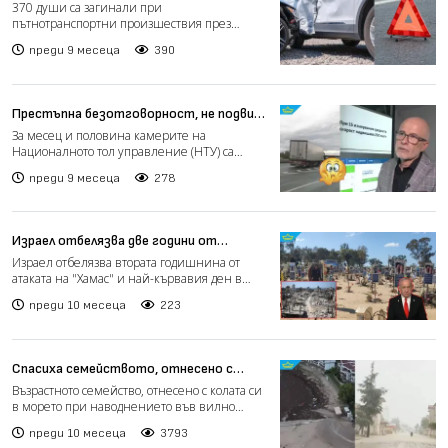
пътищата не намаляват въпреки
370 души са загинали при
новите закони и камери
пътнотранспортни произшествия през
първите десет месеца на 2025 г. – точно...
преди 9 месеца
390
Престъпна безотговорност, не подвиг:
Поредният шофьор с 248 км/ч по АМ
За месец и половина камерите на
„Тракия“
Националното тол управление (НТУ) са
отчели 38 684 нарушения на сре...
преди 9 месеца
278
Израел отбелязва две години от
атаката на "Хамас" на 7 октомври
Израел отбелязва втората годишнина от
атаката на "Хамас" и най-кървавия ден в
историята си - 7 окто...
преди 10 месеца
223
Спасиха семейството, отнесено с
автомобила си в морето при водния ад в
Възрастното семейство, отнесено с колата си
Елените
в морето при наводнението във вилно
селище Елените, е б...
преди 10 месеца
3793