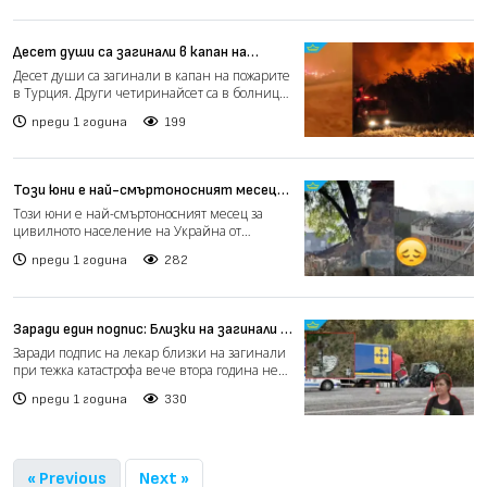
Десет души са загинали в капан на
пожарите в Турция
Десет души са загинали в капан на пожарите
в Турция. Други четиринайсет са в болница
след борба с т...
преди 1 година
199
Този юни е най-смъртоносният месец
за населението на Украйна от началото
Този юни е най-смъртоносният месец за
на войната
цивилното население на Украйна от
началото на войната. Загина...
преди 1 година
282
Заради един подпис: Близки на загинали в
катастрофа вече две години чакат
Заради подпис на лекар близки на загинали
справедливост (видео)
при тежка катастрофа вече втора година не
могат да получа...
преди 1 година
330
« Previous
Next »