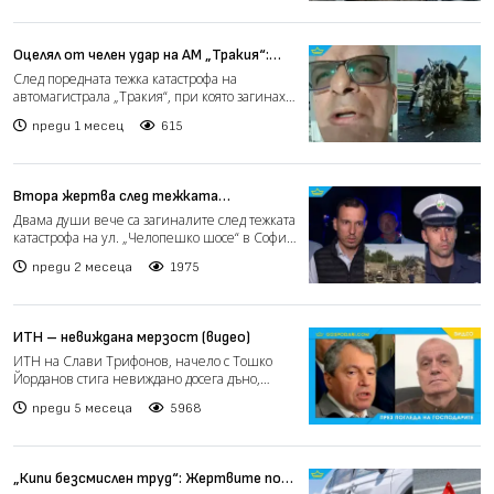
Оцелял от челен удар на АМ „Тракия“:
Видях как колата прелетя през
След поредната тежка катастрофа на
мантинелата (видео)
автомагистрала „Тракия“, при която загинаха
трима души, сред тях...
преди 1 месец
615
Втора жертва след тежката
катастрофа с автобус на „Челопешко
Двама души вече са загиналите след тежката
шосе“ в София (видео)
катастрофа на ул. „Челопешко шосе“ в София,
при която ле...
преди 2 месеца
1975
ИТН – невиждана мерзост (видео)
ИТН на Слави Трифонов, начело с Тошко
Йорданов стига невиждано досега дъно,
мерзост извън всякаква...
преди 5 месеца
5968
„Кипи безсмислен труд“: Жертвите по