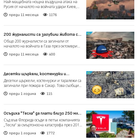
правителствената сграда в Украйна
Най-мащабната нощна въздушна атака на
Русия от началото на войната удари Киев,
като запали главната...
преди 11 месеца
1176
200 журналисти са загубили живота си
в Газа и 13 в Украйна: Войните удрят и
Общо 200 журналисти са загинали от
свободата на словото
началото на войната в Газа през октомври
2023 г., сочат данните...
преди 11 месеца
400
Десетки щъркели, костенурки и
таралежи са загинали при пожара в
Десетки щъркели, костенурки и таралежи са
Сакар
загинали при пожара в Сакар. Това съобщиха
от природозащи...
преди 1 година
115
Осъдиха "Тесла" да плати близо 250 млн.
долара за смъртоносна катастрофа с
Съд във Флорида осъди в петък компанията
автопилот
„Тесла“ за смъртоносна катастрофа през 2019
г. с Model S,...
преди 1 година
1772