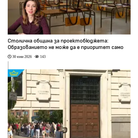
Столична община за проектобюджета:
Образованието не може да е приоритет само
на хартия
30 юни 2026
143