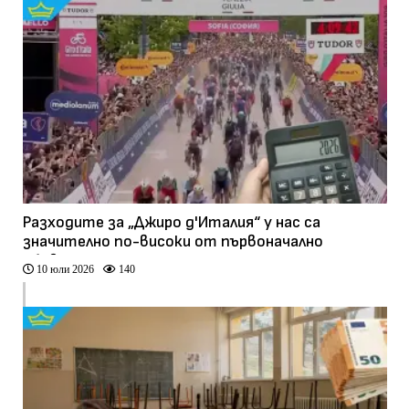
Разходите за „Джиро д'Италия“ у нас са
значително по-високи от първоначално
обявените
10 юли 2026
140