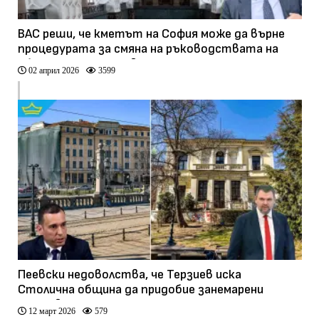
ВАС реши, че кметът на София може да върне
процедурата за смяна на ръководствата на
общински дружества
02 април 2026
3599
Пеевски недоволства, че Терзиев иска
Столична община да придобие занемарени
държавни имоти
12 март 2026
579