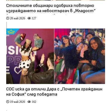
Столичните общинари одобриха повторно
изграждането на небостъргач в „Младост“
въпреки протестите (видео)
28 май 2026
127
СОС иска да отличи Дара с „Почетен гражданин
на София“ след победата
19 май 2026
162