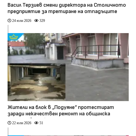
Васил Терзиев смени директора на Столичното
предприятие за третиране на отпадъците
24 юли 2026
329
Жители на блок в „Подуяне“ протестират
заради некачествен ремонт на общинска
козирка (видео)
22 юли 2026
51