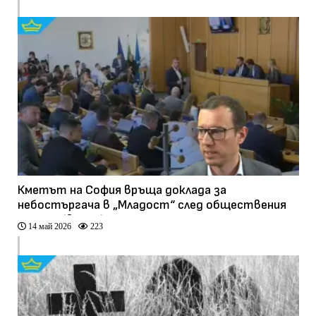
Кметът на София връща доклада за
небостъргача в „Младост“ след обществения
натиск (видео)
14 май 2026
223