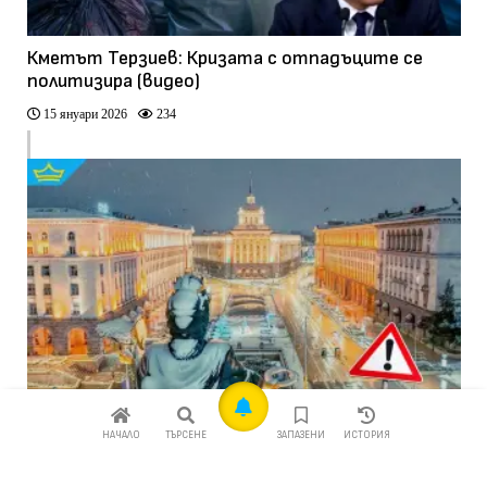
Кметът Терзиев: Кризата с отпадъците се
политизира (видео)
15 януари 2026
234
Столична община модернизира платформата
НАЧАЛО
ТЪРСЕНЕ
ЗАПАЗЕНИ
ИСТОРИЯ
CallSofia за сигнали от граждани
09 януари 2026
200