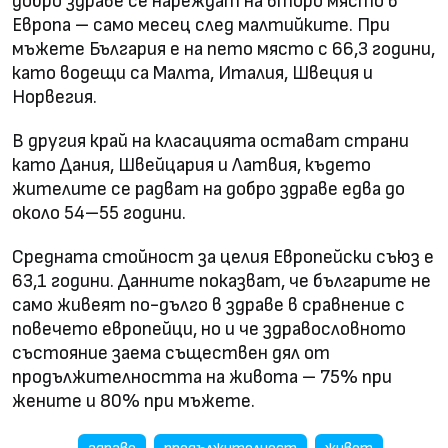
добро здраве се нареждат на второ място в
Европа – само месец след малтийките. При
мъжете България е на пето място с 66,3 години,
като водещи са Малта, Италия, Швеция и
Норвегия.
В другия край на класацията остават страни
като Дания, Швейцария и Латвия, където
жителите се радват на добро здраве едва до
около 54–55 години.
Средната стойност за целия Европейски съюз е
63,1 години. Данните показват, че българите не
само живеят по-дълго в здраве в сравнение с
повечето европейци, но и че здравословното
състояние заема съществен дял от
продължителността на живота – 75% при
жените и 80% при мъжете.