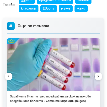
здраве
продължителност
живот
Тагове:
класация
Европа
мъже
жени
Още по темата
Здравните власти предупреждават за скок на полово
предаваните болести и летните инфекции (видео)