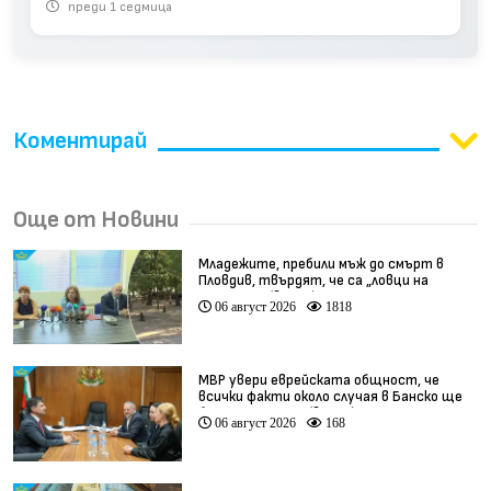
преди 1 седмица
Коментирай
Още от Новини
Младежите, пребили мъж до смърт в
Пловдив, твърдят, че са „ловци на
педофили” (видео)
06 август 2026
1818
МВР увери еврейската общност, че
всички факти около случая в Банско ще
бъдат изяснени (видео)
06 август 2026
168