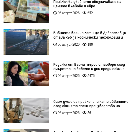
Приключва двойното обозначаване на
цените в левове и евро
06 август 2026
652
Бившето военно летище в Доброславци
става хъб за космически технологии и
иновации (видео)
06 август 2026
180
Родилка от Варна търси отговори след
смъртта на бебето ѝ дни преди секцио
(видео)
06 август 2026
5476
Осем души са привлечени като обвиняеми
след акцията срещ производство на
фентанил
06 август 2026
56