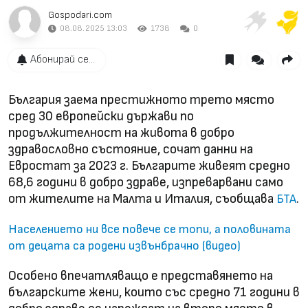
Gospodari.com
08.08.2025 13:03
1738
0
Абонирай се...
България заема престижното трето място
сред 30 европейски държави по
продължителност на живота в добро
здравословно състояние, сочат данни на
Евростат за 2023 г. Българите живеят средно
68,6 години в добро здраве, изпреварвани само
от жителите на Малта и Италия, съобщава
.
БТА
Населението ни все повече се топи, а половината
от децата са родени извънбрачно (видео)
Особено впечатляващо е представянето на
българските жени, които със средно 71 години в