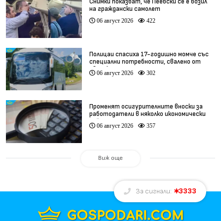
Снимки показват, че Пеевски се е возил
на граждански самолет
06 август 2026
422
Полицаи спасиха 17-годишно момче със
специални потребности, свалено от
автобус
06 август 2026
302
Променят осигурителните вноски за
работодатели в няколко икономически
дейности
06 август 2026
357
Виж още
3333
За сигнали: