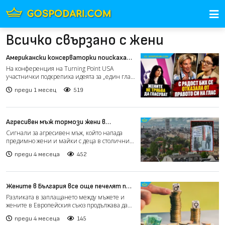
Всичко свързано с жени
Американски консерваторки поискаха
жените да се откажат от правото си
На конференция на Turning Point USA
на глас (видео)
участнички подкрепиха идеята за „един глас
на домакинство“ и за...
преди 1 месец
519
Агресивен мъж тормози жени в
столичния квартал „Редута“ (видео)
Сигнали за агресивен мъж, който напада
предимно жени и майки с деца в столичния
квартал „Редута“, с...
преди 4 месеца
452
Жените в България все още печелят по-
малко от мъжете (видео)
Разликата в заплащането между мъжете и
жените в Европейския съюз продължава да
съществува, макар и...
преди 4 месеца
145