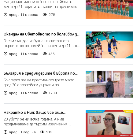
от медалите на Световното
Националният ни отбор по волейбол за
първенство за жени до 21 години
жени до 21 години завърши на престижното
четвърто място на Све...
преди 11 месеца
278
Скандал на Световното по волейбол за
жени заради пола на състезателки в
Голям скандал избухна на световното
отбора на Виетнам
първенство по волейбол за жени до 21 г. в
Суабая, Индонезия. От...
преди 11 месеца
465
България е сред лидерите в Европа по
продължителност на живота в добро
България заема престижното трето място
здраве
сред 30 европейски държави по
продължителност на живота в до...
преди 11 месеца
1739
Накратко с Ния: Защо все още
оправдаваме агресията? (видео)
20 убити жени всяка година. А ние
продължаваме да търсим извинения.
Агресията не е шега. Не е и стил...
преди 1 година
912