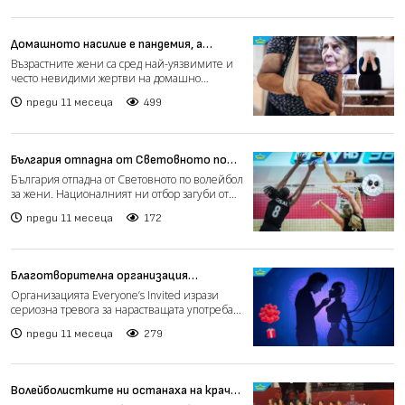
Домашното насилие е пандемия, а
жертви все по-често стават
Възрастните жени са сред най-уязвимите и
възрастни жени над 65 години (видео)
често невидими жертви на домашно
насилие у нас. Според офи...
преди 11 месеца
499
България отпадна от Световното по
волейбол за жени в Тайланд
България отпадна от Световното по волейбол
за жени. Националният ни отбор загуби от
европейския шам...
преди 11 месеца
172
Благотворителна организация
предупреждава за опасностите от AI
Организацията Everyone’s Invited изрази
„приятелките“
сериозна тревога за нарастващата употреба
на AI „приятелки“...
преди 11 месеца
279
Волейболистките ни останаха на крачка