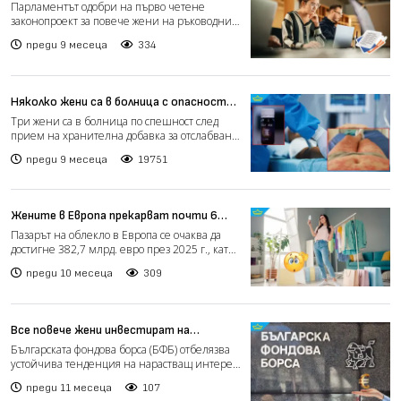
квоти за жени на ръководни позиции
Парламентът одобри на първо четене
(видео)
законопроект за повече жени на ръководни
позиции в публичните др...
преди 9 месеца
334
Няколко жени са в болница с опасност
за живота след прием на хранителна
Три жени са в болница по спешност след
добавка за отслабване (видео)
прием на хранителна добавка за отслабване,
разказва NOVA....
преди 9 месеца
19751
Жените в Европа прекарват почти 6
месеца от живота си, чудейки се какво
Пазарът на облекло в Европа се очаква да
да облекат
достигне 382,7 млрд. евро през 2025 г., като
дамската мода...
преди 10 месеца
309
Все повече жени инвестират на
Българската фондова борса
Българската фондова борса (БФБ) отбелязва
устойчива тенденция на нарастващ интерес
от страна на инд...
преди 11 месеца
107