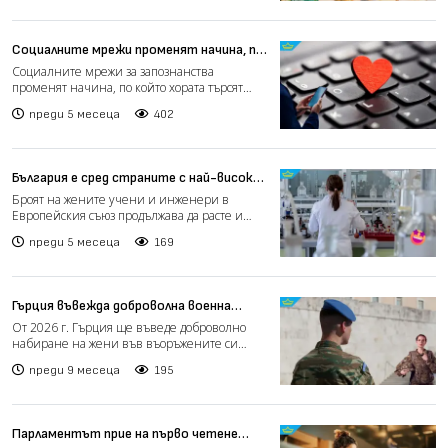
Социалните мрежи променят начина, по
който си търсим партньори (видео)
Социалните мрежи за запознанства
променят начина, по който хората търсят
партньор. Въпреки очаквани...
преди 5 месеца
402
България е сред страните с най-висок
дял на жените учени в ЕС
Броят на жените учени и инженери в
Европейския съюз продължава да расте и
през 2024 г. достига 7,9...
преди 5 месеца
169
Гърция въвежда доброволна военна
служба за жени от догодина
От 2026 г. Гърция ще въведе доброволно
набиране на жени във въоръжените си
сили, съобщи министърът...
преди 9 месеца
195
Парламентът прие на първо четене