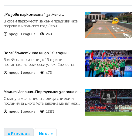
„Розови паркоместа“ за жени
предизвикаха спорове в Испания (видео)
„Розови паркоместа“ за жени предизвикаха
спорове в испанския град Леон.
Инициативата за въвеждане н...
преди 1 година
243
Волейболистките ни до 19 години
постигнаха исторически успех:
Волейболистките ни до 19 години
Световна титла за България!
постигнаха исторически успех: Световна
титла за България! Тимът ни...
преди 1 година
473
Мачът Испания-Португалия започна с
минута мълчание в памет на Диого
С минута мълчание и стотици снимки и
Жота (видео)
послания за Диого Жота започна мачът между
Испания и Португали...
преди 1 година
1283
« Previous
Next »