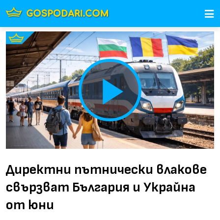
Play
Video
Директни пътнически влакове
свързват България и Украйна
от юни