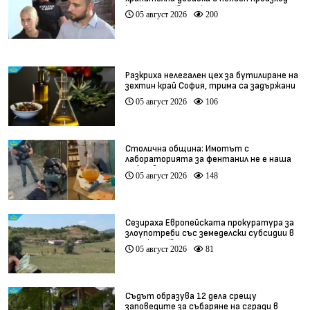
край София (видео)
05 август 2026
200
Разкриха нелегален цех за бутилиране на
зехтин край София, трима са задържани
05 август 2026
106
Столична община: Имотът с
лабораторията за фентанил не е наша
собственост
05 август 2026
148
Сезираха Европейската прокуратура за
злоупотреби със земеделски субсидии в
Кърджали (видео)
05 август 2026
81
Съдът образува 12 дела срещу
заповедите за събаряне на сгради в