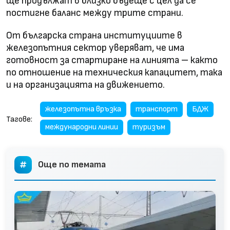
ще продължат в близко бъдеще с цел да се
постигне баланс между трите страни.
От българска страна институциите в
железопътния сектор уверяват, че има
готовност за стартиране на линията – както
по отношение на техническия капацитет, така
и на организацията на движението.
железопътна връзка
транспорт
БДЖ
Тагове:
международни линии
туризъм
Още по темата