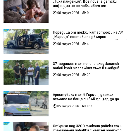
„Тиха пандемия“: Все повече детски
инфекции не се повлияват от
антибиотици
06 август 2026
0
Поредица от тежки катастрофи на АМ
„Марица“ постави под въпрос
безопасността по магистралата (видео)
06 август 2026
4
37-годишен мъж почина след жесток
побой край Младежкия хълм в Пловдив
(видео)
06 август 2026
20
Арестуваха мъж в Гърция, държал
тялото на баща си във фризер, за да
получава пенсията му (видео)
05 август 2026
167
Откриха над 3200 флакона райски газ и
хранителни добавки с неясен произход