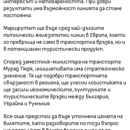
интересът и натовареността. При добри
резултати има възможност линията да стане
постоянна.
Маршрутът ще бъде сред най-дългите
пътнически железопътни линии в Европа, което
го превръща не само в транспортна връзка, но и
в потенциален туристически продукт.
Според заместник-министъра на транспорта
Мурад Тюрк, инициативата има стратегическо
значение. Тя ще подобри транспортната
свързаност в региона, ще улесни логистиката и
ще засили икономическите, културните и
туристическите връзки между България,
Украйна и Румъния.
Все още предстои да бъде уточнена цената на
билетите, като разговорите по този въпрос