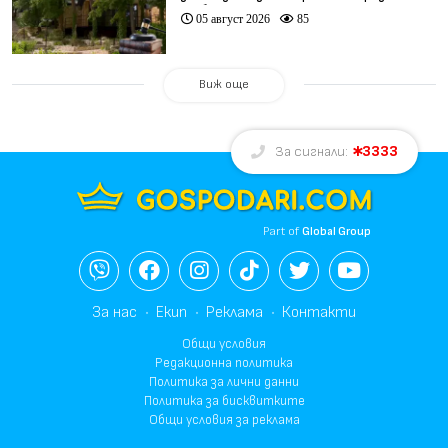
„Баба Алино“
05 август 2026
85
Виж още
3333
За сигнали:
Part of
Global Group
За нас
Екип
Реклама
Контакти
Общи условия
Редакционна политика
Политика за лични данни
Политика за бисквитките
Общи условия за реклама