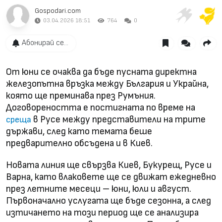
Gospodari.com
03.04.2026 18:51
764
0
Абонирай се...
От юни се очаква да бъде пусната директна
железопътна връзка между България и Украйна,
която ще преминава през Румъния.
Договореността е постигната по време на
в Русе между представители на трите
среща
държави, след като темата беше
предварително обсъдена и в Киев.
Новата линия ще свързва Киев, Букурещ, Русе и
Варна, като влаковете ще се движат ежедневно
през летните месеци – юни, юли и август.
Първоначално услугата ще бъде сезонна, а след
изтичането на този период ще се анализира