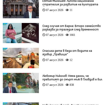
Евтим Милошев: Липсва национална
стратегия за развитие на културата
(видео)
07 август 2026
11
След случая от Варна: Второ семейство
разказва за трагедия след бременност
при същия лекар (видео)
07 август 2026
1661
Спасиха дете в беда от водите на
язовир „Правище“
07 август 2026
12
Любомир Николов: Няма данни, че
пребитият до смърт мъж в Пловдив е бил
педофил (видео)
07 август 2026
838