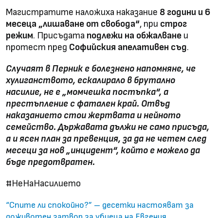
Магистратите наложиха наказание
8 години и 6
месеца „лишаване от свобода“
, при
строг
режим
. Присъдата
подлежи на обжалване
и
протест пред
Софийския апелативен съд
.
Случаят в Перник е болезнено напомняне, че
хулиганството, ескалирало в брутално
насилие, не е „момчешка постъпка“, а
престъпление с фатален край. Отвъд
наказанието стои жертвата и нейното
семейство. Държавата дължи не само присъда,
а и ясен план за превенция, за да не четем след
месеци за нов „инцидент“, който е можело да
бъде предотвратен.
#НеНаНасилието
“Спите ли спокойно?” – десетки настояват за
доживотен затвор за убиеца на Евгения