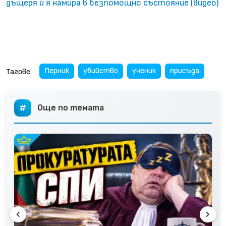
дъщеря ѝ я намира в безпомощно състояние (видео)
Перник
убийство
ученик
присъда
Тагове:
Още по темата