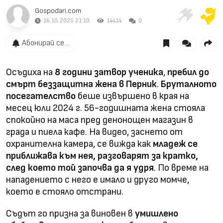
Gospodari.com
16.10.2025 21:10
14414
0
Абонирай се...
Осъдиха на
8 години затвор
ученика
,
пребил до
смърт беззащитна жена в Перник
.
Бруталното
посегателство
беше извършено в края на
месец юли 2024 г. 56-годишната жена стояла
спокойно на маса пред денонощен магазин в
града и пиела кафе. На видео, заснето от
охранителна камера, се вижда как
младеж се
приближава към нея, разговарят за кратко,
след което той започва да я удря
. По време на
нападението с него е имало и друго момче,
което е стояло отстрани.
Съдът го призна за виновен в
умишлено