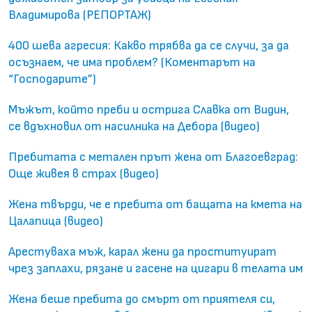
Владимирова (РЕПОРТАЖ)
400 шева агресия: Какво трябва да се случи, за да
осъзнаем, че има проблем? (Коментарът на
“Господарите”)
Мъжът, който преби и острига Славка от Видин,
се вдъхновил от насилника на Дебора (видео)
Пребитата с метален прът жена от Благоевград:
Още живея в страх (видео)
Жена твърди, че е пребита от бащата на кмета на
Цалапица (видео)
Арестуваха мъж, карал жени да проституират
чрез заплахи, рязане и гасене на цигари в телата им
Жена беше пребита до смърт от приятеля си,