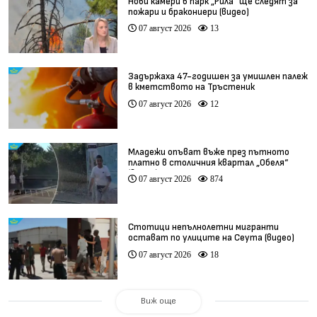
Нови камери в парк „Рила“ ще следят за
пожари и бракониери (видео)
07 август 2026
13
Задържаха 47-годишен за умишлен палеж
в кметството на Тръстеник
07 август 2026
12
Младежи опъват въже през пътното
платно в столичния квартал „Обеля“
(видео)
07 август 2026
874
Стотици непълнолетни мигранти
остават по улиците на Сеута (видео)
07 август 2026
18
Виж още