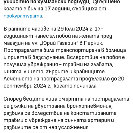
убийство по хулигански подбуди
, извършено
когато е бил
на 17 години
, съобщиха от
.
прокуратурата
В ранните часове на 29 юли 2024 г. 17-
годишният нанесъл побой на жената пред
магазин на ул. „Юрий Гагарин“ в Перник.
Пострадалата била транспортирана в болница
и приета в безсъзнание. Вследствие на побоя е
получила увреждания - травми на главата,
шията, лицето, гърдите и крайниците.
Лечението на пострадалата продължило до 20
септември 2024 г., когато починала.
Според вещите лица смъртта на пострадалата
се дължи на двустранна бронхопневмония,
развила се вследствие на констатираните
травми с увреждане на сънната артерия и
развилите се от нея усложнения.