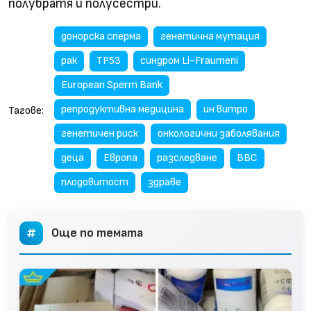
полубратя и полусестри.
донорска сперма
генетична мутация
рак
TP53
синдром Li-Fraumeni
European Sperm Bank
репродуктивна медицина
ин витро
Тагове:
генетичен риск
онкологични заболявания
деца
Европа
разследване
BBC
плодовитост
здраве
Още по темата