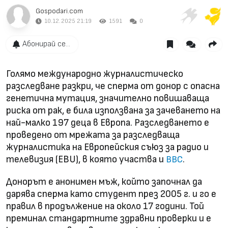
Gospodari.com
10.12.2025 21:19
1591
0
Абонирай се...
Голямо международно журналистическо
разследване разкри, че сперма от донор с опасна
генетична мутация, значително повишаваща
риска от рак, е била използвана за зачеването на
най-малко 197 деца в Европа. Разследването е
проведено от мрежата за разследваща
журналистика на Европейския съюз за радио и
телевизия (EBU), в която участва и
.
BBC
Донорът е анонимен мъж, който започнал да
дарява сперма като студент през 2005 г. и го е
правил в продължение на около 17 години. Той
преминал стандартните здравни проверки и е