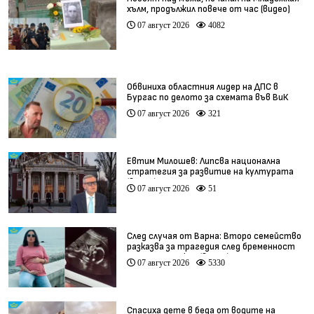
хълм, продължил повече от час (видео)
07 август 2026
4082
Обвиниха областния лидер на ДПС в
Бургас по делото за схемата във ВиК
07 август 2026
321
Евтим Милошев: Липсва национална
стратегия за развитие на културата
(видео)
07 август 2026
51
След случая от Варна: Второ семейство
разказва за трагедия след бременност
при същия лекар (видео)
07 август 2026
5330
Спасиха дете в беда от водите на