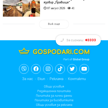
язовир „Правище“
07 август 2026
41
Виж още
3333
За сигнали:
Part of
Global Group
За нас
Екип
Реклама
Контакти
Общи условия
Редакционна политика
Политика за лични данни
Политика за бисквитките
Общи условия за реклама