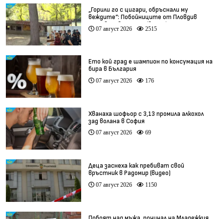
„Горили го с цигари, обръснали му
веждите“: Побойниците от Пловдив
остават в ареста (видео)
07 август 2026
2515
Ето кой град е шампион по консумация на
бира в България
07 август 2026
176
Хванаха шофьор с 3,13 промила алкохол
зад волана в София
07 август 2026
69
Деца заснеха как пребиват свой
връстник в Радомир (видео)
07 август 2026
1150
Побоят над мъжа, починал на Младежкия