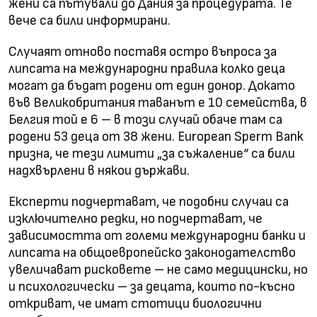
жени са пътували до Дания за процедурата. Те
вече са били информирани.
Случаят отново поставя остро въпроса за
липсата на международни правила колко деца
могат да бъдат родени от един донор. Докато
във Великобритания таванът е 10 семейства, в
Белгия той е 6 – в този случай обаче там са
родени 53 деца от 38 жени. European Sperm Bank
призна, че тези лимити „за съжаление“ са били
надхвърлени в някои държави.
Експерти подчертават, че подобни случаи са
изключително редки, но подчертават, че
зависимостта от големи международни банки и
липсата на общоевропейско законодателство
увеличават рисковете – не само медицински, но
и психологически – за децата, които по-късно
откриват, че имат стотици биологични