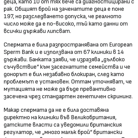
деца, като 10 от тях вече са диагностицирани с
рак. Общият брой на заченатите деца е поне
197, но разследването допуска, че реалното
число може да е по-високо, тъй като данни от
всички държави липсват.
Спермата е била разпространявана от European
Sperm Bank и е използвана от 67 клиники в 14
държави. Банката заяви, че изразява „дълбоко
съчувствие“ към засегнатите семейства и че
донорът е бил незабавно блокиран, след като
проблемът е установен. Оттам уточняват, че
мутацията не може да бъде превантивно
засечена чрез стандартен генетичен скрининг.
Макар спермата да не е била доставяна
директно на клиники във Великобритания,
датските власти са уведомили британския
регулатор, че „много малък брой“ британски