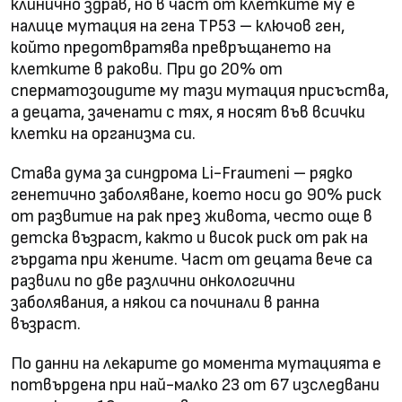
клинично здрав, но в част от клетките му е
налице мутация на гена TP53 – ключов ген,
който предотвратява превръщането на
клетките в ракови. При до 20% от
сперматозоидите му тази мутация присъства,
а децата, заченати с тях, я носят във всички
клетки на организма си.
Става дума за синдрома Li-Fraumeni – рядко
генетично заболяване, което носи до 90% риск
от развитие на рак през живота, често още в
детска възраст, както и висок риск от рак на
гърдата при жените. Част от децата вече са
развили по две различни онкологични
заболявания, а някои са починали в ранна
възраст.
По данни на лекарите до момента мутацията е
потвърдена при най-малко 23 от 67 изследвани