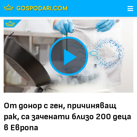
Play
Video
От донор с ген, причиняващ
рак, са заченати близо 200 деца
в Европа