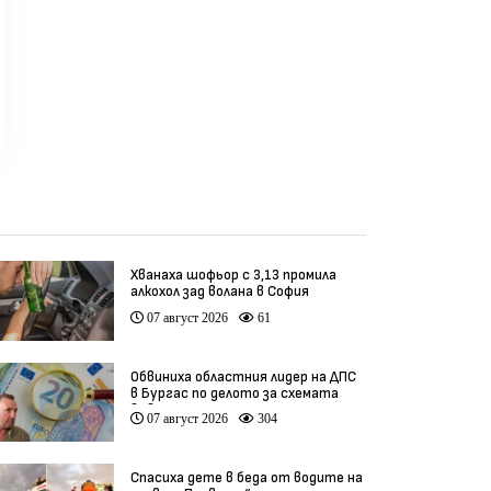
Хванаха шофьор с 3,13 промила
алкохол зад волана в София
07 август 2026
61
Обвиниха областния лидер на ДПС
в Бургас по делото за схемата
във ВиК
07 август 2026
304
Спасиха дете в беда от водите на