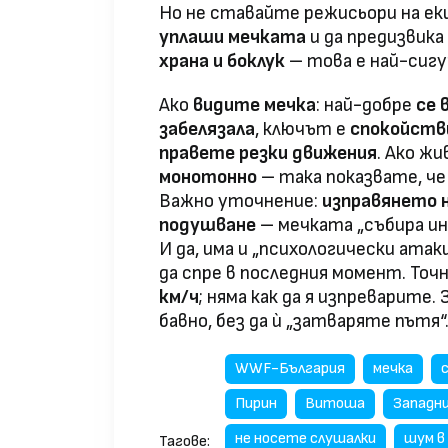
Но не ставайте режисьори на ек
уплаши мечката
и да предизвика
храна и боклук
– това е най-сигу
Ако
видите мечка
: най-добре
се 
забелязала
, ключът е
спокойств
правете резки движения
. Ако ж
монотонно
– така показвате, ч
Важно уточнение:
изправянето н
подушване
– мечката „събира ин
И да, има и „психологически атак
да спре в последния момент. Точ
км/ч
; няма как да я изпреварит
бавно, без да ѝ „затваряте пътя“
WWF-България
мечка
Пирин
Витоша
Западни
не носете слушалки
шум в
Тагове: