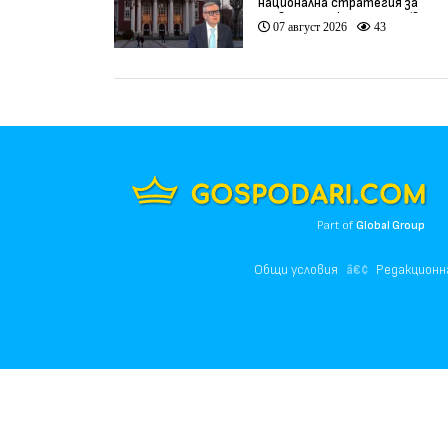
национална стратегия за
развитие на културата (видео
07 август 2026
43
Part of
Global Group
Общи условия
Редакционн