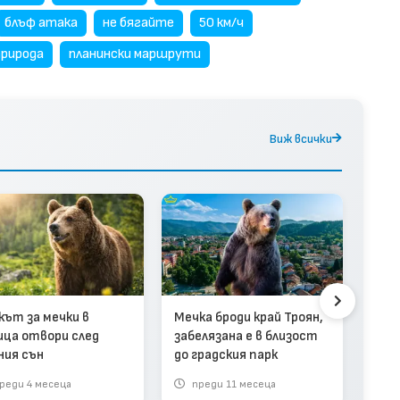
блъф атака
не бягайте
50 км/ч
природа
планински маршрути
Виж всички
Две
кът за мечки в
Мечка броди край Троян,
изб
ица отвори след
забелязана е в близост
парк
ния сън
до градския парк
мед 
реди 4 месеца
преди 11 месеца
пр