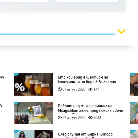
 му
Ето кой град е шампион по
консумация на бира в България
део)
07 август 2026
147
й
Побоят над мъжа, починал на
Младежкия хълм, продължил повече
от час (видео)
07 август 2026
3682
След случая от Варна: Второ