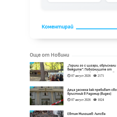
Коментирай
Още от Новини
„Горили го с цигари, обръснали
веждите“: Побойниците от
Пловдив остават в ареста (ви
07 август 2026
2171
Деца заснеха как пребиват сво
връстник в Радомир (видео)
07 август 2026
1024
Евтим Милошев: Липсва