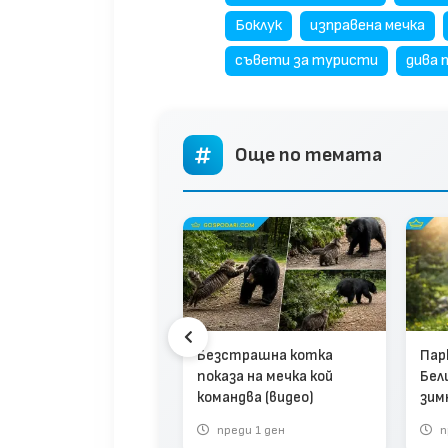
Боклук
изправена мечка
съвети за туристи
дива 
Още по темата
ера улови мечка и
 малки мечета край
а "Гоце Делчев"
Безстрашна котка
Пар
показа на мечка кой
Бел
командва (видео)
зим
реди 1 година
преди 1 ден
п