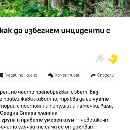
Video
 как да избегнем инциденти с
Гледай по-късно
Коментирай
Сподели
рен, но често пренебрегван съвет:
без
 се приближава животно, трябва да го
чуете
итории с постоянни популации на мечки:
Рила,
 Средна Стара планина
.
 група и правете умерен шум
– човешкият
повечето случаи те сами се отдръпват.