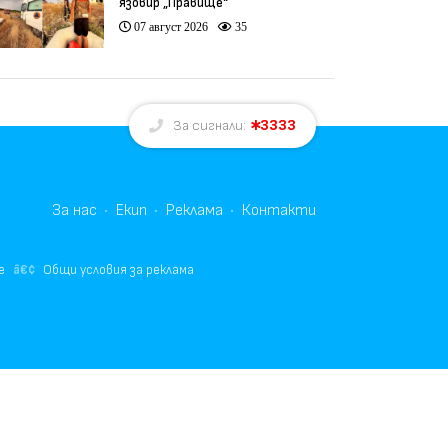
язовир „Правище“
07 август 2026
35
3333
За сигнали:
За нас
Екип
Реклама
Контакти
е
Общи условия за реклама