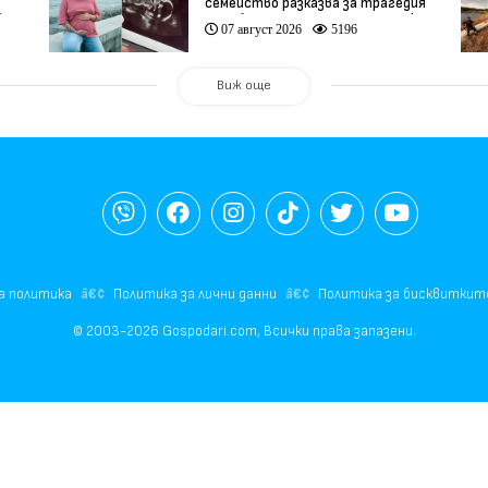
семейство разказва за трагедия
)
след бременност при същия лекар
07 август 2026
5196
(видео)
Виж още
а политика
Политика за лични данни
Политика за бисквиткит
© 2003-2026 Gospodari.com, Всички права запазени.