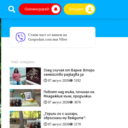
Сигнализирай!
Влизане
Стани част от канала на
Gospodari.com във Viber
Най-гледани
След случая от Варна: Второ
семейство разказва за
трагедия след бременност
07 август 2026
5192
при същия лекар (видео)
Побоят над мъжа, починал на
Младежкия хълм, продължил
повече от час (видео)
07 август 2026
3676
„Горили го с цигари,
обръснали му веждите“:
Побойниците от Пловдив
07 август 2026
2170
остават в ареста (видео)