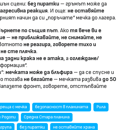
шън сцени:
без пиратки
– гръмът може да
агресивна реакция
. И още:
не оставяйте
рният начин да си „поръчате“ мечка до лагера.
върнете по същия път
. Ако
тя вече ви е
ие
–
не приближавайте
,
не снимайте
,
не
ивотното
не реагира
,
говорете тихо и
е
не сте плячка
.
а задни крака не е атака
, а
оглеждане/
формация“.
и“:
мечката може да блъфира
– да се спусне и
но тогава
не бягайте
– мечката развива
до 50
е. Запазете фронт, говорете, отстъпвайте
.
среща с мечка
безопасност в планината
Рила
 Родопи
Средна Стара планина
 група
без пиратки
не оставяйте храна