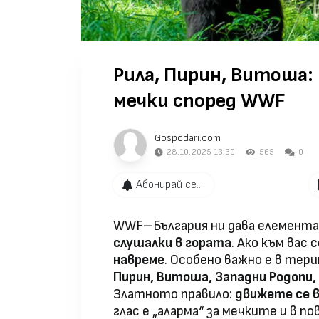
Рила, Пирин, Витоша:
мечки според WWF
Gospodari.com
28.10.2025 13:30
565
0
Абонирай се...
WWF–България ни дава елемента
слушалки в гората
. Ако към вас
навреме
. Особено важно е в тер
Пирин, Витоша, Западни Родопи,
Златното правило:
движете се в
глас е „аларма“ за мечките и в 