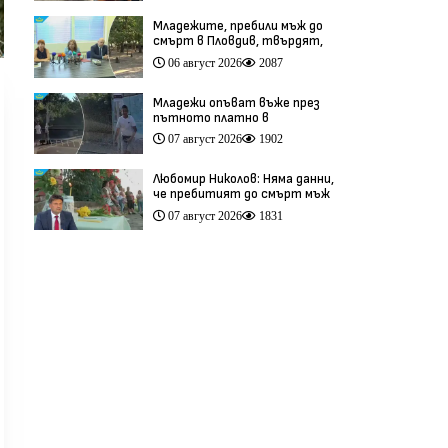
Младежите, пребили мъж до
смърт в Пловдив, твърдят,
че са „ловци на педофили”
06 август 2026
2087
(видео)
Младежи опъват въже през
пътното платно в
столичния квартал „Обеля“
07 август 2026
1902
(видео)
Любомир Николов: Няма данни,
че пребитият до смърт мъж
в Пловдив е бил педофил
07 август 2026
1831
(видео)