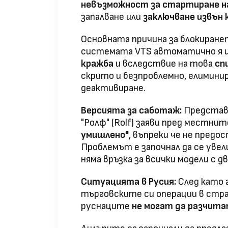
невъзможност за стартиране н
запалване или
заключване извън
Основната причина за блокиранет
системата VTS автоматично я
кражба
и вследствие на това
сп
скрито и безпроблемно, елимини
деактивиране.
Версията за саботаж:
Представи
"Ролф" (Rolf) заяви пред местни
умишлено"
, въпреки че не предо
Проблемът е започнал да се увел
няма връзка за всички модели с 
Ситуацията в Русия:
След като 
търговските си операции в стран
руснаците
не могат да разчита