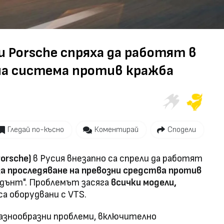
Video
Porsche спряха да работят в
ана система против кражба
Гледай по-късно
Коментирай
Сподели
orsche)
в Русия внезапно са спрели да работят
а проследяване на превозни средства против
ндънт". Проблемът засяга
всички модели,
са оборудвани с VTS.
знообразни проблеми, включително