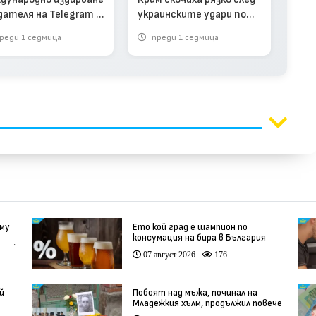
изт
дателя на Telegram -
украинските удари по
раз
 "терорист"
логистиката
реди 1 седмица
преди 1 седмица
п
 му
Ето кой град е шампион по
консумация на бира в България
део)
07 август 2026
176
й
Побоят над мъжа, починал на
Младежкия хълм, продължил повече
от час (видео)