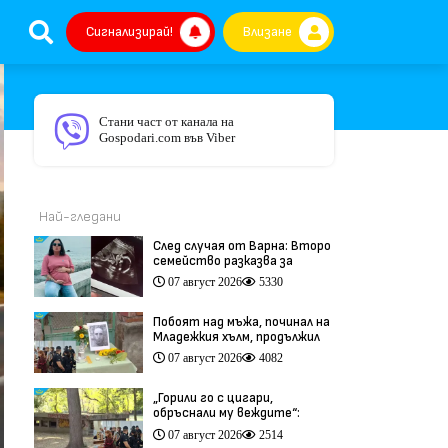
Сигнализирай!
Влизане
Стани част от канала на
Gospodari.com във Viber
Най-гледани
След случая от Варна: Второ
семейство разказва за
трагедия след бременност
07 август 2026
5330
при същия лекар (видео)
Побоят над мъжа, починал на
Младежкия хълм, продължил
повече от час (видео)
07 август 2026
4082
„Горили го с цигари,
обръснали му веждите“:
Побойниците от Пловдив
07 август 2026
2514
остават в ареста (видео)