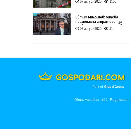
07 август 2026
1150
Евтим Милошев: Липсва
национална стратегия за
развитие на културата (видео
07 август 2026
51
Part of
Global Group
Общи условия
Редакционн