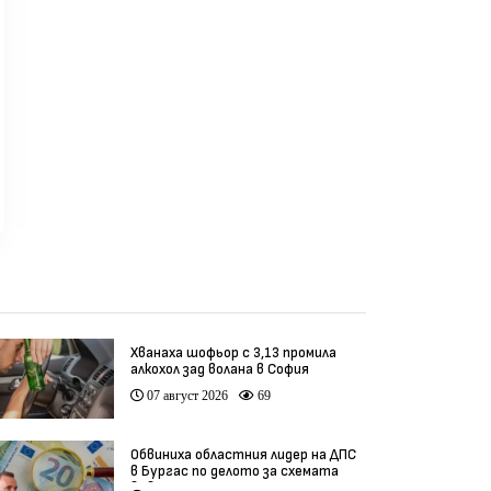
ребител Су-57 се
би в Подмосковието
реди 2 седмици
преди 2 седмици
пр
Хванаха шофьор с 3,13 промила
алкохол зад волана в София
07 август 2026
69
Обвиниха областния лидер на ДПС
в Бургас по делото за схемата
във ВиК