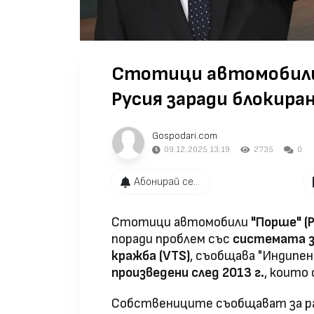
Стотици автомобили 
Русия заради блокир
Gospodari.com
09.12.2025 13:19
2735
0
Абонирай се...
Стотици автомобили
"Порше" (P
поради проблем със
системата з
кражба (VTS)
, съобщава "Индипе
произведени след 2013 г.
, които 
Собствениците съобщават за ра