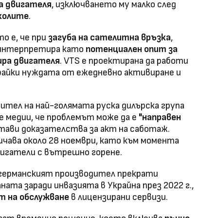
а двигателя
, изключването му малко след
 колите
.
о е, че при
загуба на сателитна връзка
,
 интерпретира като
потенциален опит за
ира двигателя
. VTS е проектирана да работи
райки нуждата от ежедневно активиране и
тел на най-голямата руска дилърска група
те медии, че проблемът може да е
"направен
стави доказателства за акт на саботаж.
ичава около 28 ноември, като към момента
двигатели с вътрешно горене.
германският производител прекрати
ата заради инвазията в Украйна през 2022 г.,
т на обслужване
в лицензирани сервизи.