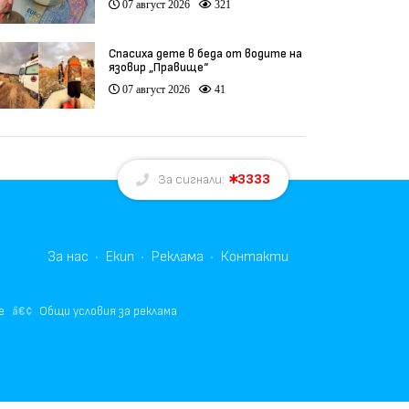
07 август 2026
321
Спасиха дете в беда от водите на
язовир „Правище“
07 август 2026
41
3333
За сигнали:
За нас
Екип
Реклама
Контакти
е
Общи условия за реклама