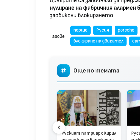
Дилърите са започнали да предл
нулиране на фабричния алармен 
заобиколи блокирането
порше
Русия
porsche
Тагове:
блокиране на двигател
сат
Още по темата
д Аржентина и Чили
на руския „родилен
изъм“
Руският патриарх Кирил
Рус
издаде книга в подкрепа
меж