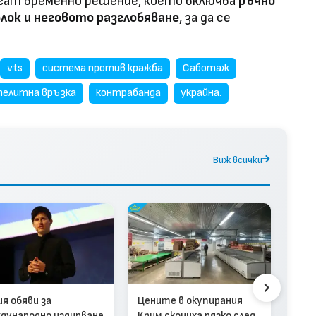
агат временно решение, което включва
ръчно
блок и неговото разглобяване
, за да се
vts
система против кражба
Саботаж
елитна връзка
контрабанда
украйна.
Виж всички
„На
ия обяви за
Цените в окупирания
све
дународно издирване
Крим скочиха рязко след