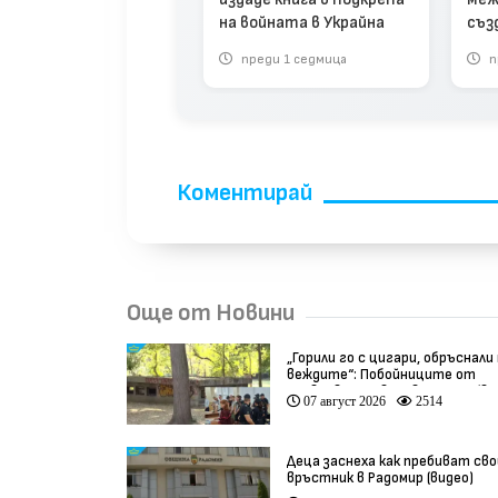
на войната в Украйна
съз
бил
реди 3 седмици
преди 1 седмица
п
Коментирай
Още от Новини
„Горили го с цигари, обръснали
веждите“: Побойниците от
Пловдив остават в ареста (ви
07 август 2026
2514
Деца заснеха как пребиват сво
връстник в Радомир (видео)