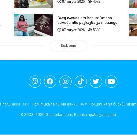
07 август 2026
4082
След случая от Варна: Второ
семейство разказва за трагедия
)
след бременност при същия лекар
07 август 2026
5330
(видео)
Виж още
а политика
Политика за лични данни
Политика за бисквиткит
© 2003-2026 Gospodari.com, Всички права запазени.