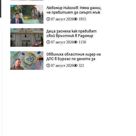
Любомир Николов: Няма данни,
че пребитият до смърт мъж
в Пловдив е бил педофил
07 август 2026
1915
(видео)
Деца заснеха как пребиват
свой връстник в Радомир
(видео)
07 август 2026
1150
Обвиниха областния лидер на
ДПС в Бургас по делото за
схемата във ВиК
07 август 2026
321