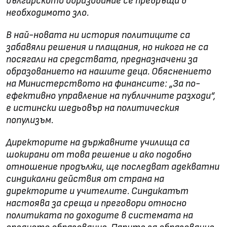
българското образование се превръща в
необходимото зло.
В най-новата ни история политиците са
забавяли решения и плащания, но никога не са
посягали на средствата, предназначени за
образованието на нашите деца. Обяснението
на Министерството на финансите: „За по-
ефективно управление на публичните разходи“,
е истински шедьовър на политическия
популизъм.
Директорите на държавните училища са
шокирани от това решение и ако подобно
отношение продължи, ще последват адекватни
синдикални действия от страна на
директорите и учителите. Синдикатът
настоява за среща и преговори относно
политиката по доходите в системата на