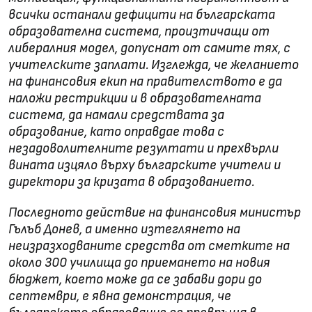
всички останали дефицити на българската
образователна система, произтичащи от
либералния модел, допуснат от самите тях, с
учителските заплати. Изглежда, че желанието
на финансовия екип на правителството е да
наложи рестрикции и в образователната
система, да намали средствата за
образование, като оправдае това с
незадоволителните резултати и прехвърли
вината изцяло върху българските учители и
директори за кризата в образованието.
Последното действие на финансовия министър
Гълъб Донев, а именно изтеглянето на
неизразходваните средства от сметките на
около 300 училища до приемането на новия
бюджет, което може да се забави дори до
септември, е явна демонстрация, че