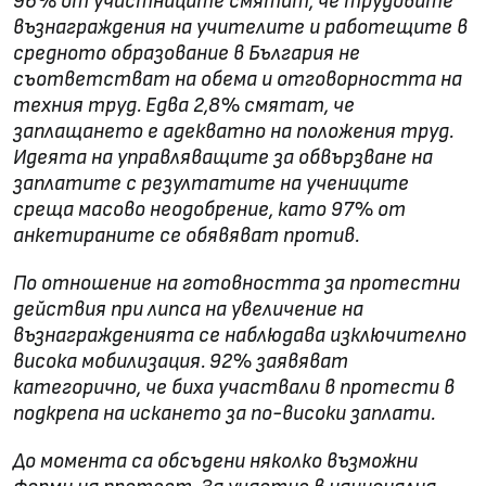
96% от участниците смятат, че трудовите
възнаграждения на учителите и работещите в
средното образование в България не
съответстват на обема и отговорността на
техния труд. Едва 2,8% смятат, че
заплащането е адекватно на положения труд.
Идеята на управляващите за обвързване на
заплатите с резултатите на учениците
среща масово неодобрение, като 97% от
анкетираните се обявяват против.
По отношение на готовността за протестни
действия при липса на увеличение на
възнагражденията се наблюдава изключително
висока мобилизация. 92% заявяват
категорично, че биха участвали в протести в
подкрепа на искането за по-високи заплати.
До момента са обсъдени няколко възможни