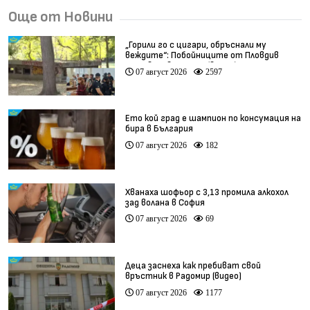
Още от Новини
„Горили го с цигари, обръснали му
веждите“: Побойниците от Пловдив
остават в ареста (видео)
07 август 2026
2597
Ето кой град е шампион по консумация на
бира в България
07 август 2026
182
Хванаха шофьор с 3,13 промила алкохол
зад волана в София
07 август 2026
69
Деца заснеха как пребиват свой
връстник в Радомир (видео)
07 август 2026
1177