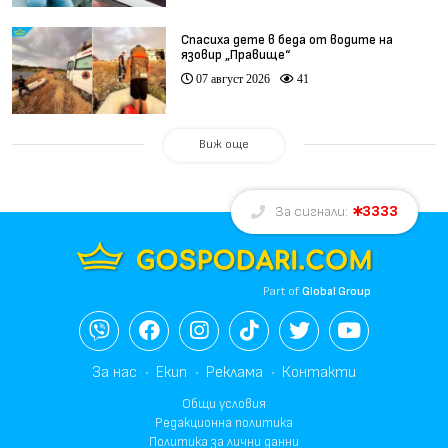
Спасиха дете в беда от водите на
язовир „Правище“
07 август 2026
41
Виж още
3333
За сигнали:
Part of
Global Group
За нас
Екип
Реклама
Контакти
Общи условия
Редакционна политика
Политика за лични данни