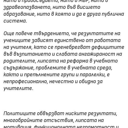
нито в правосъдието, нито в МВР, нито в
здравеопазването, нито във висшето
образование, нито в която и да е друга публична
система.
Още повече твърдението, че резултатите на
учениците зависят единствено от работата
на учителя, като се пренебрегват дефицитите
във възпитанието и слабата ангажираност на
родителите, липсата на реформа в учебното
съдържание, проблемите в учебната среда,
както и препълнените групи и паралелки, е
непрофесионално, нечестно и обидно за
учителите.
Политиците обвързват ниските резултати,
многобройните отсъствия, липсата на
мотивация, функционалната неграмотност и