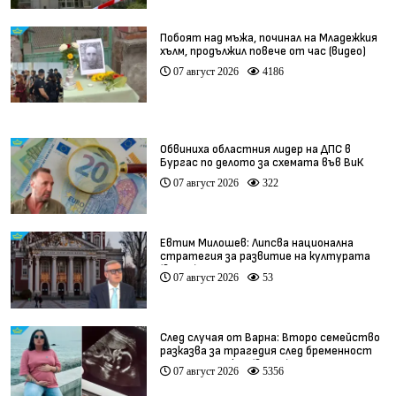
Побоят над мъжа, починал на Младежкия
хълм, продължил повече от час (видео)
07 август 2026
4186
Обвиниха областния лидер на ДПС в
Бургас по делото за схемата във ВиК
07 август 2026
322
Евтим Милошев: Липсва национална
стратегия за развитие на културата
(видео)
07 август 2026
53
След случая от Варна: Второ семейство
разказва за трагедия след бременност
при същия лекар (видео)
07 август 2026
5356