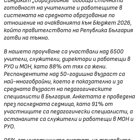
Синдикат „Образование“ обобщи стачната
готовност на учителите и работещите в
системата на средното образование по
отношение на очакванията към Бюджет 2026,
който правителството на Република България
готви на тъмно.
В нашето проучване са участвали над 6500
учители, служители, директори и работещи в
РУО и МОН, като 88% от тях са жени.
Респондентите над 50-годишна възраст са
най-многобройни, което е показателно и за
средната възраст на педагогическите
специалисти в България. Анкетата е проведена
през последната седмица, като 91% от
участниците са педагогически специалисти, а
останалите са служители и работещи в МОН и
РУО.