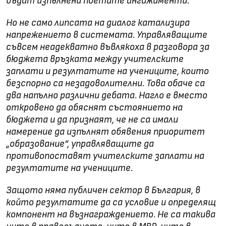
бъдат изпълнени поетите ангажименти.
Но не само липсата на диалог катализира
напрежението в системата. Управляващите
съвсем неадекватно въвлякоха в разговора за
бюджета връзката между учителските
заплати и резултатите на учениците, които
безспорно са незадоволителни. Това обаче са
два напълно различни дебата. Нагло е вместо
откровено да обяснят състоянието на
бюджета и да признаят, че не са имали
намерение да изпълнят обявения приоритет
„образование“, управляващите да
противопоставят учителските заплати на
резултатите на учениците.
Защото няма публичен сектор в България, в
който резултатите да са условие и определящ
компонент на възнаграждението. Не са такива