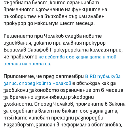
съдебната власт, които ограничават
временното изпълнение на функциите на
ръководител на върховен съд или главен
прокурор до максимум шест месеца.
Решението при Чолаков следва новите
изисквания, докато при главния прокурор
Борислав Сарафов Прокурорската колегия прие,
че правилото
не действа със задна дата и той
.
остана на поста си
Припомняме, че през септември
BIRD публикува
е обсъждал как да
запис, според който Чолаков
заобиколи законовото ограничение от 6 месеца
за временно изпълняващи ръководни
длъжности. Според Чолаков, промените в Закона
за съдебната власт не важат със задна дата,
тъй като липсват преходни разпоредби.
Разговорът, записан в неформална обстановка,