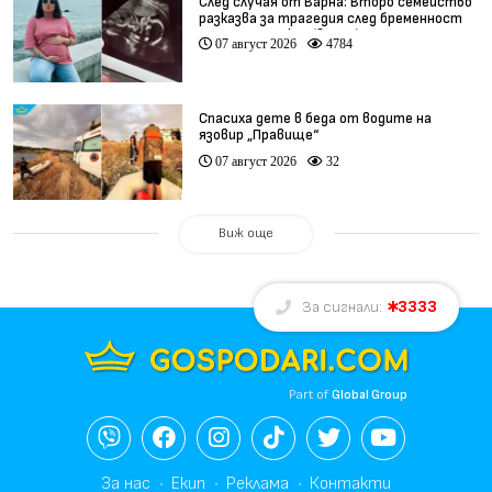
След случая от Варна: Второ семейство
разказва за трагедия след бременност
при същия лекар (видео)
07 август 2026
4784
Спасиха дете в беда от водите на
язовир „Правище“
07 август 2026
32
Виж още
3333
За сигнали:
Part of
Global Group
За нас
Екип
Реклама
Контакти