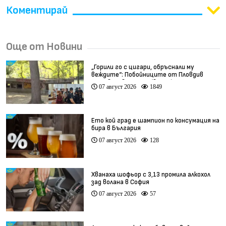
Коментирай
Още от Новини
„Горили го с цигари, обръснали му
веждите“: Побойниците от Пловдив
остават в ареста (видео)
07 август 2026
1849
Ето кой град е шампион по консумация на
бира в България
07 август 2026
128
Хванаха шофьор с 3,13 промила алкохол
зад волана в София
07 август 2026
57