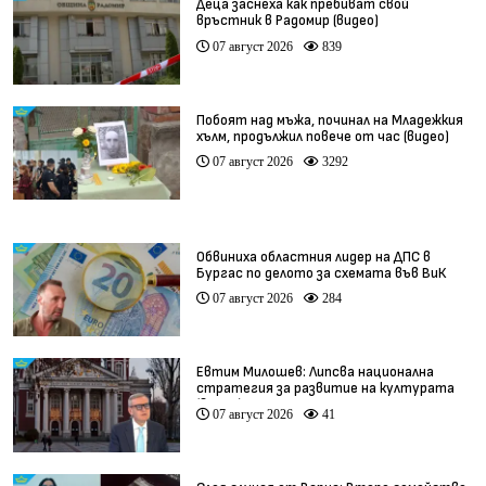
Деца заснеха как пребиват свой
връстник в Радомир (видео)
07 август 2026
839
Побоят над мъжа, починал на Младежкия
хълм, продължил повече от час (видео)
07 август 2026
3292
Обвиниха областния лидер на ДПС в
Бургас по делото за схемата във ВиК
07 август 2026
284
Евтим Милошев: Липсва национална
стратегия за развитие на културата
(видео)
07 август 2026
41