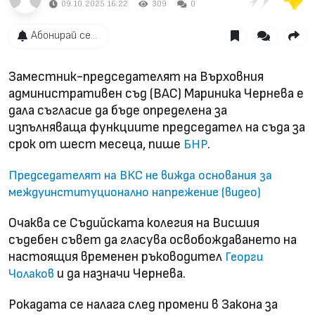
09.10.2025 16:22
309
0
Абонирай се...
Заместник-председателят на Върховния
административен съд (ВАС) Мариника Чернева е
дала съгласие да бъде определена за
изпълняваща функциите председател на съда за
срок от шест месеца, пише
.
БНР
Председателят на ВКС не вижда основания за
междуинституционално напрежение (видео)
Очаква се Съдийската колегия на Висшия
съдебен съвет да гласува освобождаването на
настоящия временен ръководител
Георги
и да назначи Чернева.
Чолаков
Рокадата се налага след промени в Закона за