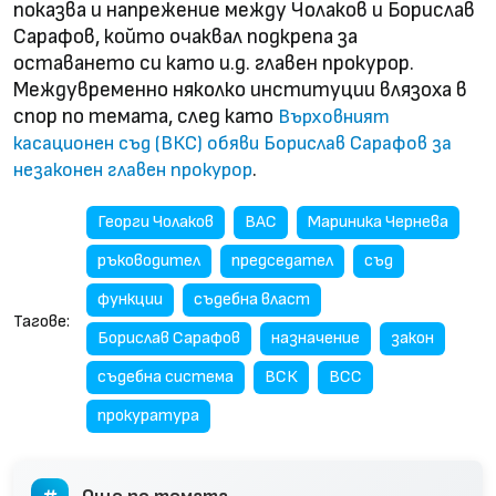
показва и напрежение между Чолаков и Борислав
Сарафов, който очаквал подкрепа за
оставането си като и.д. главен прокурор.
Междувременно няколко институции влязоха в
спор по темата, след като
Върховният
касационен съд (ВКС) обяви Борислав Сарафов за
.
незаконен главен прокуро
р
Георги Чолаков
ВАС
Мариника Чернева
ръководител
председател
съд
функции
съдебна власт
Тагове:
Борислав Сарафов
назначение
закон
съдебна система
ВСК
ВСС
прокуратура