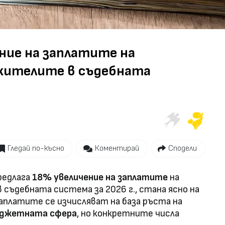
Video
ние на заплатите на
жителите в съдебната
Гледай по-късно
Коментирай
Сподели
редлага
18% увеличение на заплатите
на
ъдебната система за 2026 г., стана ясно на
аплатите се изчисляват на база ръста на
юджетната сфера
, но конкретните числа