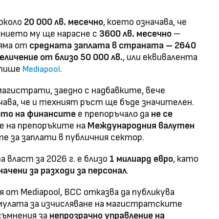
 около
20 000 лв. месечно
, което означава, че
ението му ще нарасне с
3600 лв. месечно
–
ляма от
средната заплата в страната – 2640
еличение от близо 50 000 лв.
, или еквивалента
 пише
.
Mediapool
агистрати, заедно с надбавките, вече
ачава, че и техният ръст ще бъде значителен.
то на финансите
е препоръчало да
не се
се на препоръките на
Международния валутен
те за заплати в публичния сектор.
власт за 2026 г. е близо
1 милиард евро
, като
чени за разходи за персонал
.
 от Mediapool, ВСС отказва да публикува
мулата за изчисляване на магистратските
съмнения за
непрозрачно управление на