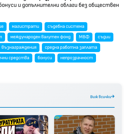
 бонуси и допълнителни облаги без обществен
ие
магистрати
съдебна система
т
международен валутен фонд
МВФ
съдии
възнаграждения
средна работна заплата
ични средства
бонуси
непрозрачност
Виж всички