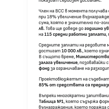
показват сериозен дисбаланс.
Член на ВСС в момента получава
при 18% увеличение възнагражд
сума, която е значително по-го
лв
.
Това ще доведе до
годишно ув
на
115 средни работни заплати
,
Средните заплати на редовите м
достигат
10 000 лв.
, което озн
В същото време,
Министерство
залага увеличение
, позовавайки 
фонд
за ограничаване на разходи
Проектобюджетът на съдебната 
85% от средствата са предназна
Въпреки многократни запитвания
Таблица №1
, която съдържа фор
възнаграждения, което поражда 