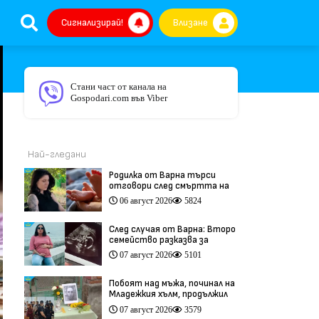
Сигнализирай!
Влизане
Стани част от канала на
Gospodari.com във Viber
Най-гледани
Родилка от Варна търси
отговори след смъртта на
бебето ѝ дни преди секцио
06 август 2026
5824
(видео)
След случая от Варна: Второ
семейство разказва за
трагедия след бременност
07 август 2026
5101
при същия лекар (видео)
Побоят над мъжа, починал на
Младежкия хълм, продължил
повече от час (видео)
07 август 2026
3579