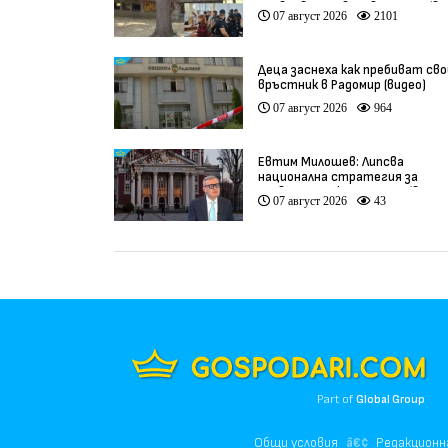
Пловдив остават в ареста (ви
07 август 2026
2101
Деца заснеха как пребиват сво
връстник в Радомир (видео)
07 август 2026
964
Евтим Милошев: Липсва
национална стратегия за
развитие на културата (видео
07 август 2026
43
Part of
Global Group
Общи условия
Редакционн