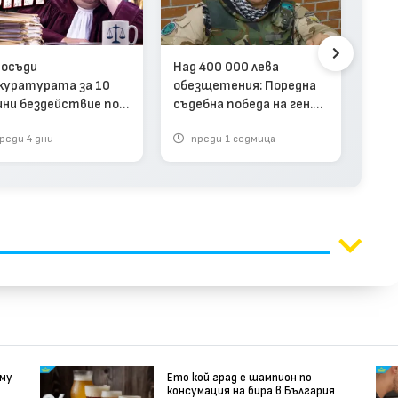
Пол
 осъди
Над 400 000 лева
прис
куратурата за 10
обезщетения: Поредна
кон
ини бездействие по
съдебна победа на ген.
пре
ментарен случай
Димитър Шивиков
Анд
реди 4 дни
преди 1 седмица
п
срещу прокуратурата
 му
Ето кой град е шампион по
консумация на бира в България