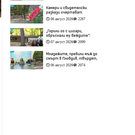
Камери и свидетелски
разкази очертават
хронологията на фаталния
06 август 2026
2287
побой край Младежкия хълм
(видео)
„Горили го с цигари,
обръснали му веждите“:
Побойниците от Пловдив
07 август 2026
2099
остават в ареста (видео)
Младежите, пребили мъж до
смърт в Пловдив, твърдят,
че са „ловци на педофили”
06 август 2026
2074
(видео)