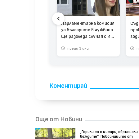
шият шеф на ББР
ян Мавродиев вече е
ългария (видео)
Парламентарна комисия
Съд
за българите в чужбина
про
ще разгледа случая с Ива
год
Михайлова (видео)
еле
реди 3 седмици
преди 3 дни
п
Коментирай
Още от Новини
„Горили го с цигари, обръснали
веждите“: Побойниците от