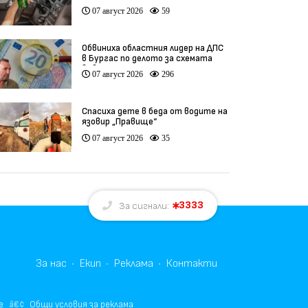
07 август 2026
59
Обвиниха областния лидер на ДПС
в Бургас по делото за схемата
във ВиК
07 август 2026
296
Спасиха дете в беда от водите на
язовир „Правище“
07 август 2026
35
3333
За сигнали:
За нас
Екип
Реклама
Контакти
е
Общи условия за реклама