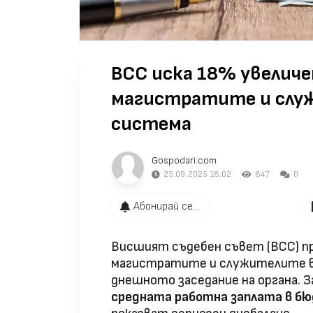
ВСС иска 18% увеличе
магистратите и слу
система
Gospodari.com
25.09.2025 18:02
847
0
Абонирай се...
Висшият съдебен съвет (ВСС) п
магистратите и служителите в с
днешното заседание на органа. З
средната работна заплата в б