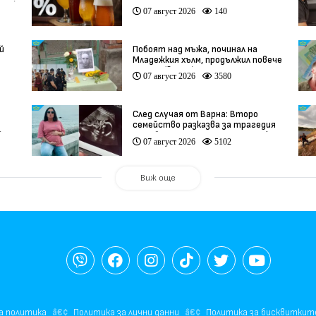
део)
07 август 2026
140
й
Побоят над мъжа, починал на
Младежкия хълм, продължил повече
от час (видео)
07 август 2026
3580
След случая от Варна: Второ
семейство разказва за трагедия
)
след бременност при същия лекар
07 август 2026
5102
(видео)
Виж още
а политика
Политика за лични данни
Политика за бисквиткит