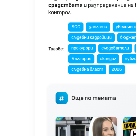
средствата
и разпределение на
контрол.
ВСС
заплати
увеличен
съдебни кадровици
бюдже
прокурори
следователи
Тагове:
България
скандал
публ
съдебна власт
2026
Още по темата