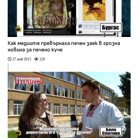
Как медиите превърнаха печен заек в грозна
новина за печено куче
27 май 2015
220