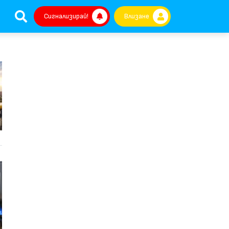
Сигнализирай!
Влизане