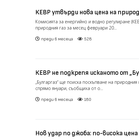
КЕВР утвърди нова цена на природ
февруари
Комисията за енергийно и водно регулиране (КЕВ
природния газ за месец февруари 20...
преди 6 месеца
528
КЕВР не подкрепя исканото от „Бу
значително поскъпване на природ
„Булгаргаз“ ще поиска поскъпване на природния 
спрямо януари, съобщиха от о...
преди 6 месеца
180
Нов удар по джоба: по-висока цена