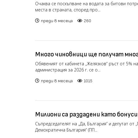
градове от 1 януари
Очаква се поскъпване на водата за битови потр
места в страната, според про...
преди 8 месеца
260
Много чиновници ще получат мно
увеличение на заплатите от дого
Обявеният от кабинета „Желязков“ ръст от 5% н
администрация за 2026 г. се о...
преди 8 месеца
1015
Милиони са раздадени като бонуси
елит на държавната администрация
Съпредседателят на „Да, България“ и депутат от
Демократична България“ (ПП...