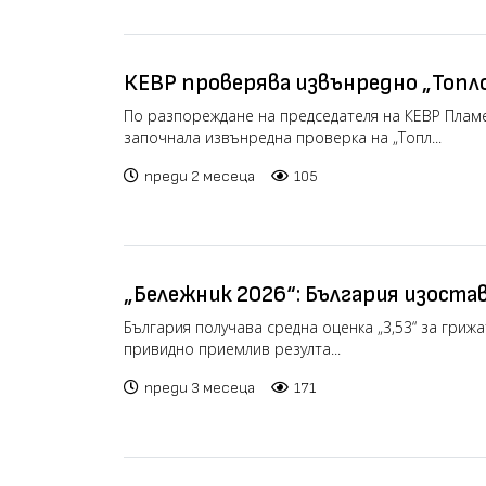
КЕВР проверява извънредно „Топл
заради жалби
По разпореждане на председателя на КЕВР Плам
започнала извънредна проверка на „Топл...
преди 2 месеца
105
„Бележник 2026“: България изостав
децата
България получава средна оценка „3,53“ за грижа
привидно приемлив резулта...
преди 3 месеца
171