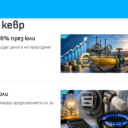
 кевр
 6% през юли
ърди цената на природния
юли
ликува предложенията си за