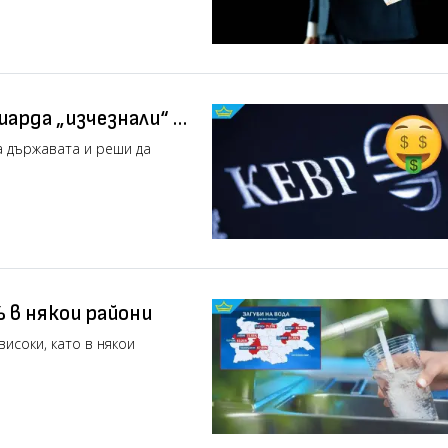
лиарда „изчезнали“ -
делят средствата?
на държавата и реши да
 в някои райони
исоки, като в някои