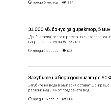
преди 8 месеца
934
31 000 лв. бонус за директор, 5 ми
как държавните органи си разпре
„Да, България“ влезе в ролята на счетоводител 
направи ревизия на бонусите въ...
преди 9 месеца
916
Загубите на вода достигат до 90%
Загубите на вода в България остават шокиращо в
региони над 70% от подадената вод...
преди 9 месеца
365