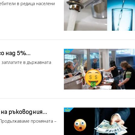
ебители в редица населени
го над 5%
дина
а заплатите в държавната
 на ръководния
 през 2024 г.
 „Продължаваме промяната –