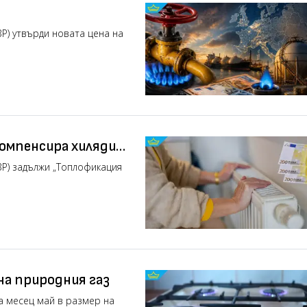
Р) утвърди новата цена на
компенсира хиляди
ВР) задължи „Топлофикация
на природния газ
за месец май в размер на