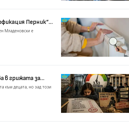
офикация Перник“
ен Младеновски е
а в грижата за
та към децата, но зад този