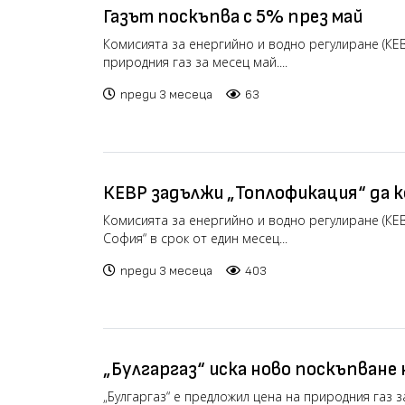
Газът поскъпва с 5% през май
Комисията за енергийно и водно регулиране (КЕВ
природния газ за месец май....
преди 3 месеца
63
КЕВР задължи „Топлофикация“ да 
клиенти
Комисията за енергийно и водно регулиране (КЕ
София“ в срок от един месец...
преди 3 месеца
403
„Булгаргаз“ иска ново поскъпване 
„Булгаргаз“ е предложил цена на природния газ 