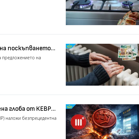
на поскъпването
а предложението на
на глоба от КЕВР
ВР) наложи безпрецедентна