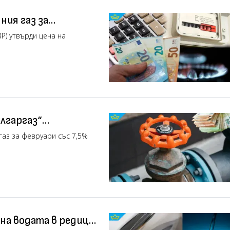
ния газ за
Р) утвърди цена на
лгаргаз“
ния газ
газ за февруари със 7,5%
 на водата в редица