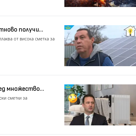
отново получи
лаква от висока сметка за
лед множество
ки за ток
оки сметки за