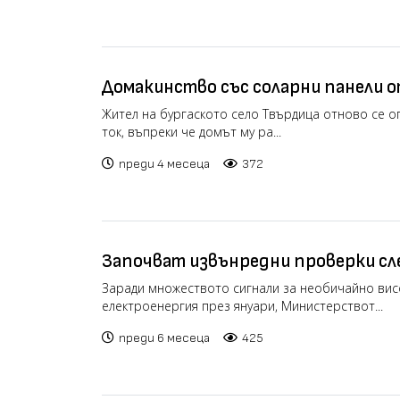
Домакинство със соларни панели 
висока сметка за ток (видео)
Жител на бургаското село Твърдица отново се оп
ток, въпреки че домът му ра...
преди 4 месеца
372
Започват извънредни проверки с
сигнали за необичайно високи смет
Заради множеството сигнали за необичайно вис
електроенергия през януари, Министерствот...
преди 6 месеца
425