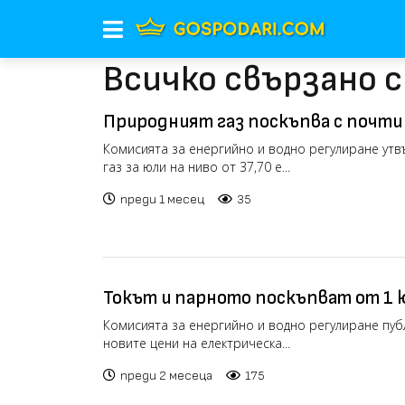
Всичко свързано с
Природният газ поскъпва с почти
Комисията за енергийно и водно регулиране утв
газ за юли на ниво от 37,70 е...
преди 1 месец
35
Токът и парното поскъпват от 1 
Комисията за енергийно и водно регулиране пуб
новите цени на електрическа...
преди 2 месеца
175