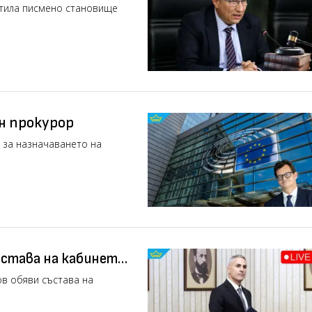
ов
атила писмено становище
н прокурор
 за назначаването на
става на кабинета,
в обяви състава на