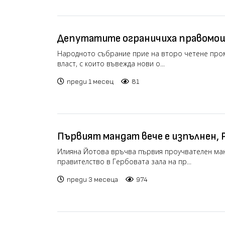
Депутатите ограничиха правомощ
изтекъл мандат
Народното събрание прие на второ четене пром
власт, с които въвежда нови о...
преди 1 месец
81
Първият мандат вече е изпълнен, 
министрите (видео)
Илияна Йотова връчва първия проучвателен ман
правителство в Гербовата зала на пр...
преди 3 месеца
974