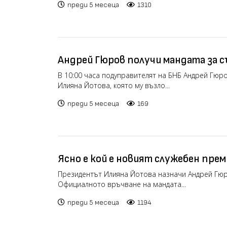
преди 5 месеца
1310
Андрей Гюров получи мандата за с
служебен кабинет (видео)
В 10:00 часа подуправителят на БНБ Андрей Гюро
Илияна Йотова, която му възло...
преди 5 месеца
169
Ясно е кой е новият служебен прем
Президентът Илияна Йотова назначи Андрей Гюр
Официалното връчване на мандата...
преди 5 месеца
1194