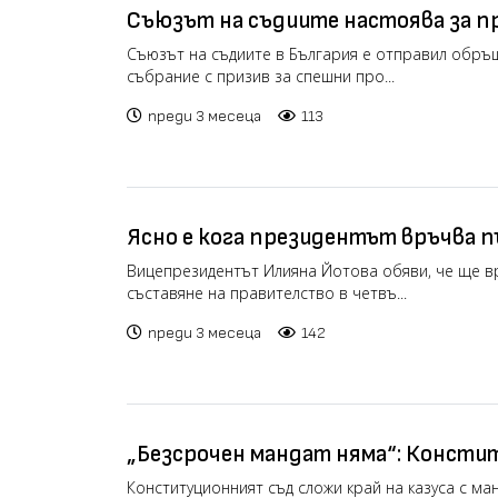
Съюзът на съдиите настоява за п
правила при избора на членове на 
Съюзът на съдиите в България е отправил обр
събрание с призив за спешни про...
преди 3 месеца
113
Ясно е кога президентът връчва п
съставяне на правителство
Вицепрезидентът Илияна Йотова обяви, че ще в
съставяне на правителство в четвъ...
преди 3 месеца
142
„Безсрочен мандат няма“: Конст
поряза Сарафов
Конституционният съд сложи край на казуса с ма