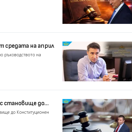
т средата на април
о ръководството на
ъс становище до
арафов“
овище до Конституционен