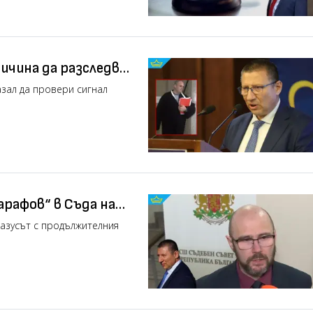
ичина да разследва
зал да провери сигнал
арафов“ в Съда на
азусът с продължителния