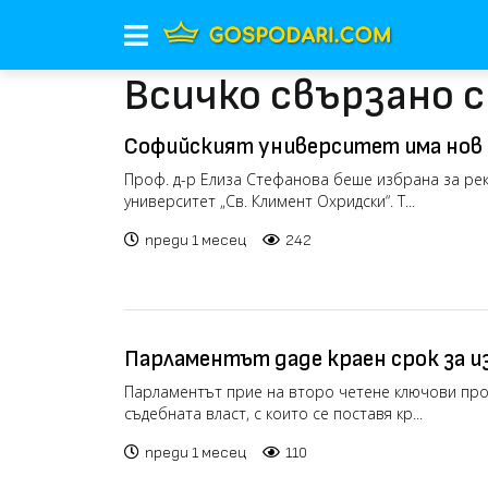
Всичко свързано 
Софийският университет има нов
Проф. д-р Елиза Стефанова беше избрана за ре
университет „Св. Климент Охридски“. Т...
преди 1 месец
242
Парламентът даде краен срок за и
Парламентът прие на второ четене ключови про
съдебната власт, с които се поставя кр...
преди 1 месец
110