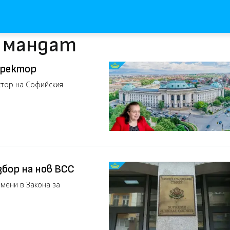
с мандат
 ректор
ктор на Софийския
збор на нов ВСС
мени в Закона за