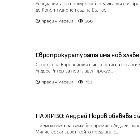
правомощията на Борислав Сараф
Асоциацията на прокурорите в България е изпр
до Конституционен съд на Българ...
преди 4 месеца
688
Европрокуратурата има нов главе
Съветът на Европейския съюз постигна съгласие
Андрес Ритер за нов главен прокур...
преди 4 месеца
750
НА ЖИВО: Андрей Гюров обявява съ
който предлага (видео)
Предложеният за служебен премиер Андрей Гюро
Министерски съвет, който предлага. Е...