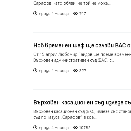
Сарафов, като обяви, че той не може...
преди 4 месеца
747
Нов временен шеф ще оглави ВАС о
От 15 април Любомир Гайдов ще поеме временн
Върховен административен съд (ВАС), с...
преди 4 месеца
327
Върховен касационен съд излезе с
Конституционен съд по казуса „С
Върховен касационен съд (ВКС) излезе със стан
съд по казуса „Сарафов“, в кое...
преди 4 месеца
10782