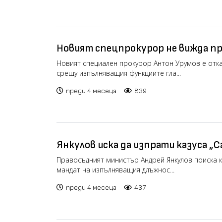
Новият спецпрокурор не вижда пр
Сарафов
Новият специален прокурор Антон Урумов е отка
срещу изпълняващия функциите гла...
преди 4 месеца
839
Янкулов иска да изпрати казуса „С
ЕС
Правосъдният министър Андрей Янкулов поиска к
мандат на изпълняващия длъжнос...
преди 4 месеца
437