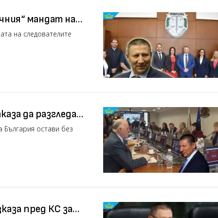
чния“ мандат на
ата на следователите
каза да разгледа
ор (видео)
а България остави без
каза пред КС за