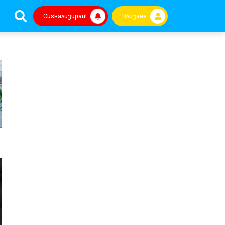
Сигнализирай!
Влизане