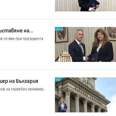
ъставяне на
в се яви при президента
иер на България
ов за служебен премиер.