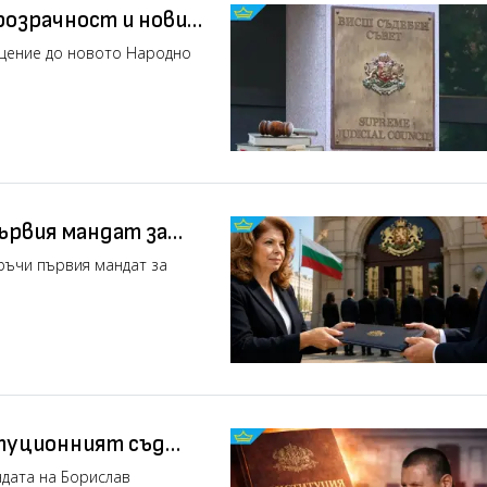
розрачност и нови
ВСС
ъщение до новото Народно
ървия мандат за
ръчи първия мандат за
итуционният съд
ндата на Борислав