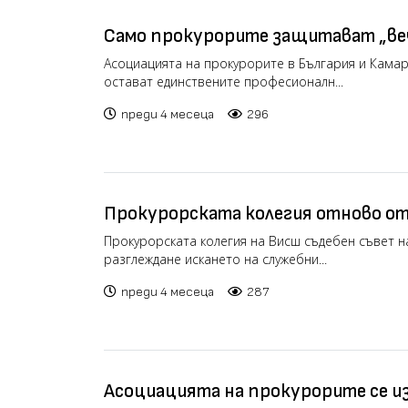
Само прокурорите защитават „ве
Сарафов
Асоциацията на прокурорите в България и Камар
остават единствените професионалн...
преди 4 месеца
296
Прокурорската колегия отново от
искането за нов и.ф. главен прокур
Прокурорската колегия на Висш съдебен съвет н
разглеждане искането на служебни...
преди 4 месеца
287
Асоциацията на прокурорите се из