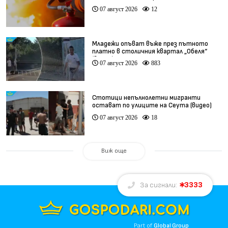
07 август 2026
12
Младежи опъват въже през пътното
платно в столичния квартал „Обеля“
(видео)
07 август 2026
883
Стотици непълнолетни мигранти
остават по улиците на Сеута (видео)
07 август 2026
18
Виж още
3333
За сигнали:
Part of
Global Group