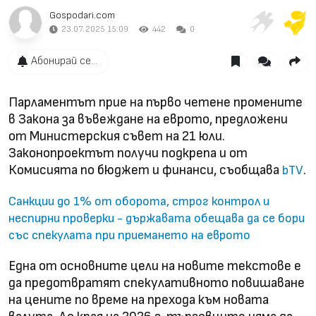
Gospodari.com
23.07.2025 15:09
442
0
Абонирай се...
Парламентът прие на първо четене промените
в Закона за въвеждане на еврото, предложени
от Министерския съвет на 21 юли.
Законопроектът получи подкрепа и от
Комисията по бюджет и финанси, съобщава
.
bTV
Санкции до 1% от оборота, строг контрол и
неспирни проверки - държавата обещава да се бори
със спекулата при приемането на еврото
Една от основните цели на новите текстове е
да предотвратят спекулативното повишаване
на цените по време на прехода към новата