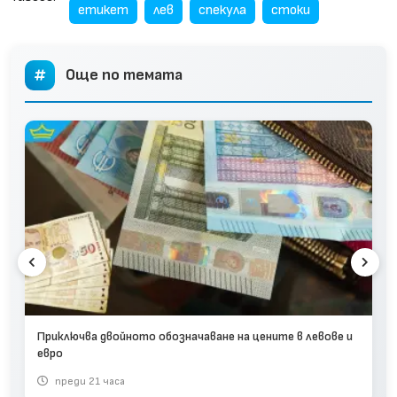
етикет
лев
спекула
стоки
Още по темата
Приключва двойното обозначаване на цените в левове и
евро
преди 21 часа