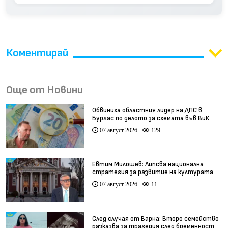
Коментирай
Още от Новини
Обвиниха областния лидер на ДПС в
Бургас по делото за схемата във ВиК
07 август 2026
129
Евтим Милошев: Липсва национална
стратегия за развитие на културата
(видео)
07 август 2026
11
След случая от Варна: Второ семейство
разказва за трагедия след бременност