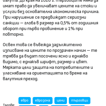
валута. До края на 2026 г. търговците няма да
имат право да увеличават цените на стоки и
услуги без основателна икономическа причина.
При нарушение се предвиждат сериозни
санкции – глоба в размер на 0,5% от годишния
оборот при първо провинение и 1% при
повторно.
Освен това се въвежда задължително
изписване на цените по прозрачен начин – те
трябва да бъдат посочени ясно и еднакво
видимо, с еднакъв шрифт, размер и цвят.
Мярката цели защита на потребителите и
улесняване на ориентацията по време на
валутния преход.
евро
еврозона
цени
търговци
Тагове: