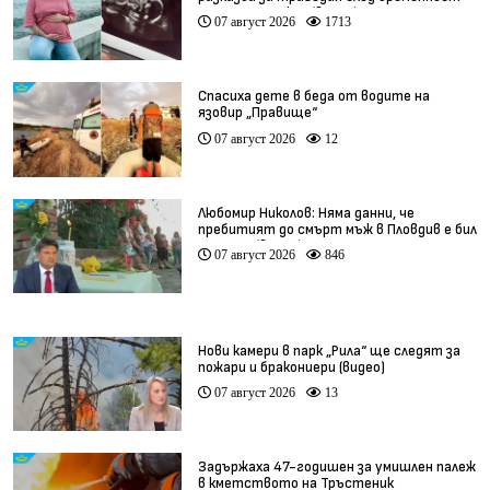
при същия лекар (видео)
07 август 2026
1713
Спасиха дете в беда от водите на
язовир „Правище“
07 август 2026
12
Любомир Николов: Няма данни, че
пребитият до смърт мъж в Пловдив е бил
педофил (видео)
07 август 2026
846
Нови камери в парк „Рила“ ще следят за
пожари и бракониери (видео)
07 август 2026
13
Задържаха 47-годишен за умишлен палеж
в кметството на Тръстеник