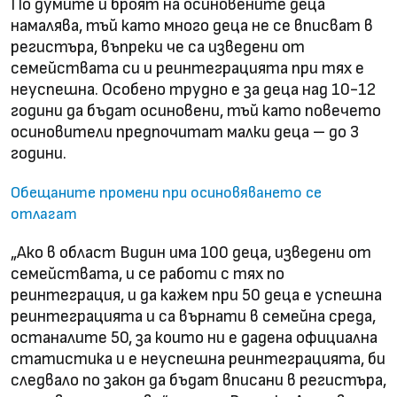
По думите ѝ броят на осиновените деца
намалява, тъй като много деца не се вписват в
регистъра, въпреки че са изведени от
семействата си и реинтеграцията при тях е
неуспешна. Особено трудно е за деца над 10-12
години да бъдат осиновени, тъй като повечето
осиновители предпочитат малки деца – до 3
години.
Обещаните промени при осиновяването се
отлагат
„Ако в област Видин има 100 деца, изведени от
семействата, и се работи с тях по
реинтеграция, и да кажем при 50 деца е успешна
реинтеграцията и са върнати в семейна среда,
останалите 50, за които ни е дадена официална
статистика и е неуспешна реинтеграцията, би
следвало по закон да бъдат вписани в регистъра,