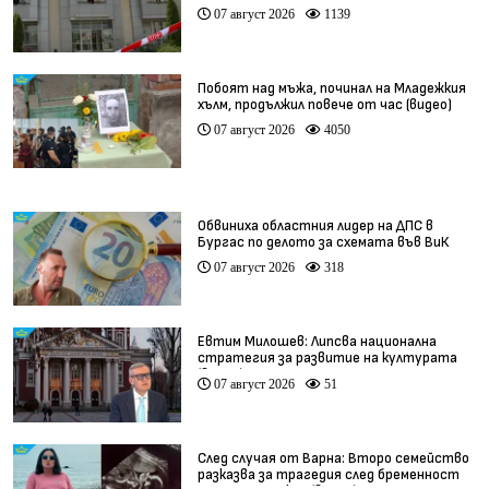
07 август 2026
1139
Побоят над мъжа, починал на Младежкия
хълм, продължил повече от час (видео)
07 август 2026
4050
Обвиниха областния лидер на ДПС в
Бургас по делото за схемата във ВиК
07 август 2026
318
Евтим Милошев: Липсва национална
стратегия за развитие на културата
(видео)
07 август 2026
51
След случая от Варна: Второ семейство
разказва за трагедия след бременност