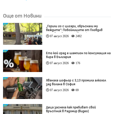
Още от Новини
„Горили го с цигари, обръснали му
веждите“: Побойниците от Пловдив
остават в ареста (видео)
07 август 2026
2492
Ето кой град е шампион по консумация на
бира в България
07 август 2026
176
Хванаха шофьор с 3,13 промила алкохол
зад волана в София
07 август 2026
69
Деца заснеха как пребиват свой
връстник в Радомир (видео)