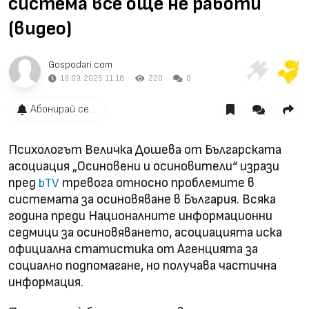
система все още не работи
(видео)
Gospodari.com
19.09.2025 11:18
220
0
Абонирай се...
Психологът Величка Дошева от Българската
асоциация „Осиновени и осиновители“ изрази
пред
тревога относно проблемите в
bTV
системата за осиновяване в България. Всяка
година преди Националните информационни
седмици за осиновяването, асоциацията иска
официална статистика от Агенцията за
социално подпомагане, но получава частична
информация.