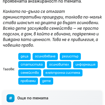
проявената ангажираност по темата.
Колкото по-дълго се отлагат
административни процедури, толкова по-малък
става шансът на децата да бъдат осиновени.
Всяко дете заслужава семейство – не просто
подслон, а дом, в който е обичано, подкрепяно и
виждано като ценност. Това не е привилегия, а
човешко право.
деца
осиновяване
регистър
статистика
осиновител
информация
Тагове:
семейство
електронна система
проблеми
дете
Още по темата