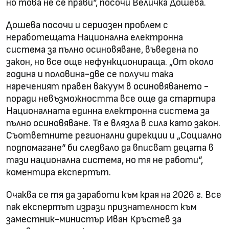
но това не се прави“, посочи Величка Дошева.
Дошева посочи и сериозен проблем с
неработещата Национална електронна
система за пълно осиновяване, въведена по
закон, но все още нефункционираща. „От около
година и половина-две се получи така
нареченият правен вакуум в осиновяването -
поради невъзможността все още да стартира
Националната единна електронна система за
пълно осиновяване. Тя е влязла в сила като закон.
Съответните регионални дирекции и „Социално
подпомагане“ би следвало да вписват децата в
тази национална система, но тя не работи“,
коментира експертът.
Очаква се тя да заработи към края на 2026 г. Все
пак експертът изрази признателност към
заместник-министър Иван Кръстев за