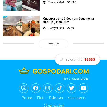
при същия лекар (видео)
07 август 2026
5321
Спасиха дете в беда от водите на
язовир „Правище“
07 август 2026
40
Виж още
3333
За сигнали:
Part of
Global Group
За нас
Екип
Реклама
Контакти
Общи условия