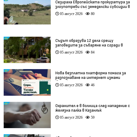
Сезираха Европейската прокуратура за
злоупотреби със земеделски субсидии в
Кърджали (видео)
05 август 2026
80
Съдът образува 12 дела срещу
заповедите за събаряне на сгради в
„Баба Алино“
05 август 2026
84
Нова безплатна платформа помага за
разпознаване на интернет измами
(видео)
05 август 2026
46
Охранител е в болница след нападение с
желязна палка в Казанлък
05 август 2026
59