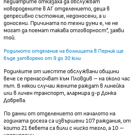
педиатрите отказаха да обслужват
новородените в АГ отделението, деца в
депресивно състояние, недоносени, а и
доносени. Причината по техни думи е, че не
могат да поемат такава отговорност", заяви
той.
Родилното отделение на болницата в Перник ще
бъде затворено от 9 до 30 юли
Родилките от шестте обслужвани общини
вече се пренасочват към Пловдив – на около час
път. В някои случаи жените раждат в линейка
или в личен транспорт, алармира д-р Донка
Добрева.
По данни от отделението от началото на
годината досега са извършени 107 раждания, от
които 21 бебета са били с ниско тегло, а 10 –