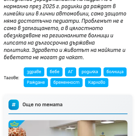
нормално през 2025 г. родилки да раждат в
линейки или в лични автомобили, само защото
няма достатъчно педиатри. Проблемът не е
само в заплащането, а в цялостното
обезлюдяване на регионалните болници и
липсата на дългосрочна държавна
политика. Здравето и животът на майките и
бебетата не могат да чакат.
здраве
бебе
АГ
родилка
болница
Тагове:
Раждане
бременност
Карлово
Още по темата