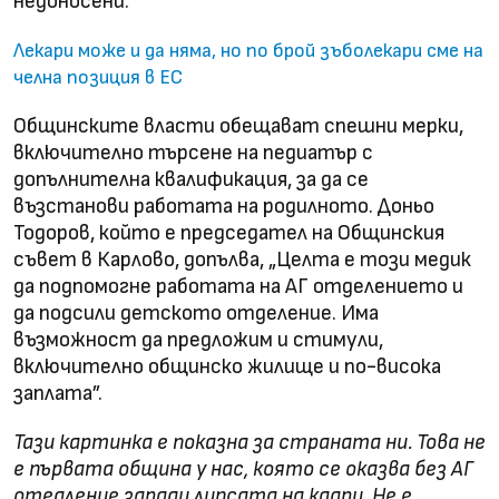
недоносени.
Лекари може и да няма, но по брой зъболекари сме на
челна позиция в ЕС
Общинските власти обещават спешни мерки,
включително търсене на педиатър с
допълнителна квалификация, за да се
възстанови работата на родилното. Доньо
Тодоров, който е председател на Общинския
съвет в Карлово, допълва, „Целта е този медик
да подпомогне работата на АГ отделението и
да подсили детското отделение. Има
възможност да предложим и стимули,
включително общинско жилище и по-висока
заплата”.
Тази картинка е показна за страната ни. Това не
е първата община у нас, която се оказва без АГ
отедление заради липсата на кадри. Не е