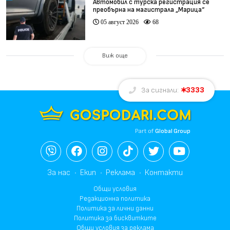
Автомобил с турска регистрация се
преобърна на магистрала „Марица“
05 август 2026
68
Виж още
3333
За сигнали:
Part of
Global Group
За нас
Екип
Реклама
Контакти
Общи условия
Редакционна политика
Политика за лични данни
Политика за бисквитките
Общи условия за реклама