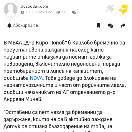
Gospodari.com
23.07.2025 9:22
419
0
Абонирай се...
В МБАЛ „Д-р Киро Попов“ в Карлово временно са
преустановени ражданията, след като
педиатрите отказаха да поемат грижа за
новородени, включително недоносени, поради
претовареност и липса на капацитет,
съобщава
. Това доведе до блокиране на
NOVA
неонатологичните и част от родилните легла,
съобщи началникът на АГ отделението д-р
Андреан Минев.
"Оставени са пет легла за бременни за
задържане, които не са в активно раждане.
Дотук се стигна благодарение на това, че