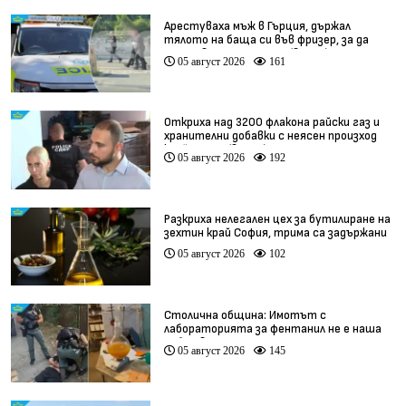
Арестуваха мъж в Гърция, държал
тялото на баща си във фризер, за да
получава пенсията му (видео)
05 август 2026
161
Откриха над 3200 флакона райски газ и
хранителни добавки с неясен произход
край София (видео)
05 август 2026
192
Разкриха нелегален цех за бутилиране на
зехтин край София, трима са задържани
05 август 2026
102
Столична община: Имотът с
лабораторията за фентанил не е наша
собственост
05 август 2026
145