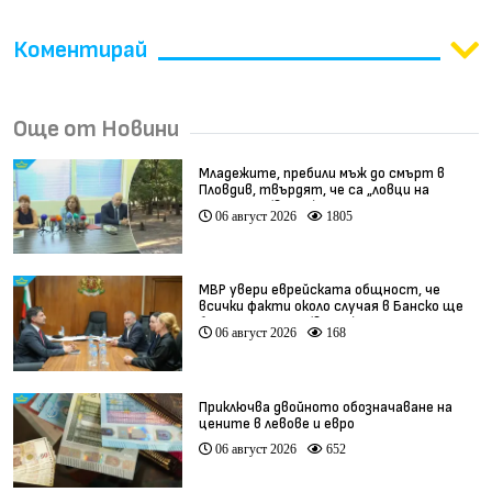
Коментирай
Още от Новини
Младежите, пребили мъж до смърт в
Пловдив, твърдят, че са „ловци на
педофили” (видео)
06 август 2026
1805
МВР увери еврейската общност, че
всички факти около случая в Банско ще
бъдат изяснени (видео)
06 август 2026
168
Приключва двойното обозначаване на
цените в левове и евро
06 август 2026
652