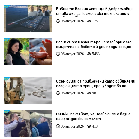
Бившето военно летище в Доброславци
става хъб за космически технологии и
иновации (видео)
06 август 2026
175
Родилка от Варна търси отговори след
смъртта на бебето ѝ дни преди секцио
(видео)
06 август 2026
5463
Осем души са привлечени като обвиняеми
след акцията срещ производство на
фентанил
06 август 2026
56
Снимки показват, че Пеевски се е возил
на граждански самолет
06 август 2026
418