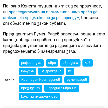
По-рано Конституционният съд се произнесе,
че
председателят на парламента няма право да
, внесено
отклонява предложение за референдум
от овластен по закон субект.
Президентът Румен Радев определи решението
като „победа на правото над произвола“ и
призова депутатите да разгледат и гласуват
предложението в пленарната зала.
референдум
евро
еврозона
лев
валута
Възраждане
кс
Костадин Костадинов
румен радев
Тагове:
президент
народно събрание
конституционен съд