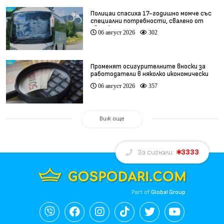
Полицаи спасиха 17-годишно момче със
специални потребности, свалено от
автобус
06 август 2026
302
Променят осигурителните вноски за
работодатели в няколко икономически
дейности
06 август 2026
357
Виж още
3333
За сигнали:
Part of
Global Group