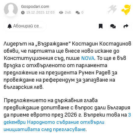
Gospodari.com
19.12.2025 12:03
248
0
Абонирай се...
Лидерът на „Възраждане“ Костадин Костадинов
обяви, че партията ще внесе ново искане до
Конституционния съд, пише
. То ще е във
NOVA
връзка с отхвърленото от парламента
предложение на президента Румен Радев за
провеждане на референдум за запазване на
българския лев.
Предложението на държавния глава
предвиждаше допитване с въпрос дали България
да приеме еврото през 2026 г. Въпреки това на
3
декември Народното събрание отхвърли
.
инициативата след прегласуване