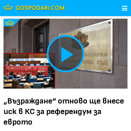
Play
Video
„Възраждане“ отново ще внесе
иск в КС за референдум за
еврото