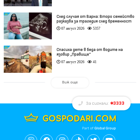
След случая от Варна: Второ семейство
разказва за трагедия след бременност
при същия лекар (видео)
07 август 2026
5357
Спасиха дете в беда от водите на
язовир „Правище“
07 август 2026
41
Виж още
3333
За сигнали:
Part of
Global Group