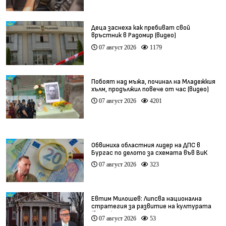
Деца заснеха как пребиват свой
връстник в Радомир (видео)
07 август 2026
1179
Побоят над мъжа, починал на Младежкия
хълм, продължил повече от час (видео)
07 август 2026
4201
Обвиниха областния лидер на ДПС в
Бургас по делото за схемата във ВиК
07 август 2026
323
Евтим Милошев: Липсва национална
стратегия за развитие на културата
(видео)
07 август 2026
53