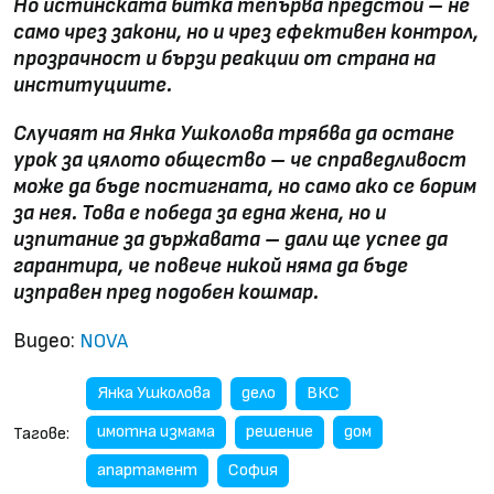
Но истинската битка тепърва предстои – не
само чрез закони, но и чрез ефективен контрол,
прозрачност и бързи реакции от страна на
институциите.
Случаят на Янка Ушколова трябва да остане
урок за цялото общество – че справедливост
може да бъде постигната, но само ако се борим
за нея. Това е победа за една жена, но и
изпитание за държавата – дали ще успее да
гарантира, че повече никой няма да бъде
изправен пред подобен кошмар.
Видео:
NOVA
Янка Ушколова
дело
ВКС
имотна измама
решение
дом
Тагове:
апартамент
София