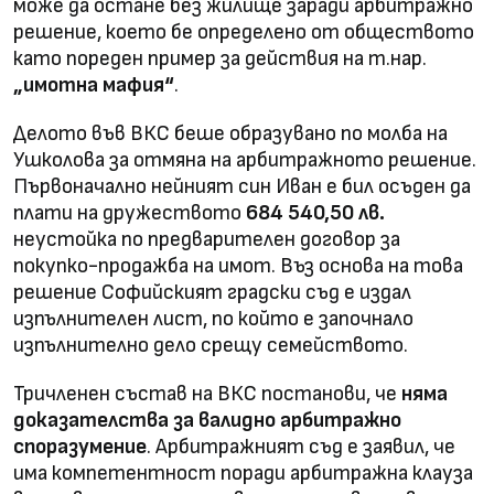
може да остане без жилище заради арбитражно
решение, което бе определено от обществото
като пореден пример за действия на т.нар.
„имотна мафия“
.
Делото във ВКС беше образувано по молба на
Ушколова за отмяна на арбитражното решение.
Първоначално нейният син Иван е бил осъден да
плати на дружеството
684 540,50 лв.
неустойка по предварителен договор за
покупко-продажба на имот. Въз основа на това
решение Софийският градски съд е издал
изпълнителен лист, по който е започнало
изпълнително дело срещу семейството.
Тричленен състав на ВКС постанови, че
няма
доказателства за валидно арбитражно
споразумение
. Арбитражният съд е заявил, че
има компетентност поради арбитражна клауза