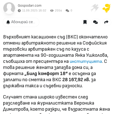
Gospodari.com
11.09.2025 18:02
2054
0
Абонирай се...
Върховният касационен съд (ВКС) окончателно
отмени арбитражното решение на Софийския
търговски арбитражен съд по казуса с
апартамента на 90-годишната Янка Ушколова,
съобщиха от пресцентъра на
. С
институцията
това решение жената запазва дома си, а
фирмата
„Билд комфорт 18“
е осъдена да
заплати по сметка на ВКС
28 167,92 лв.
за
държавна такса и съдебни разноски.
Случаят стана широко известен след
разследване на журналистката Вероника
Димитрова, което разкри, че възрастната жена