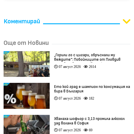
Коментирай
Още от Новини
„Горили го с цигари, обръснали му
веждите“: Побойниците от Пловдив
остават в ареста (видео)
07 август 2026
2614
Ето кой град е шампион по консумация на
бира в България
07 август 2026
182
Хванаха шофьор с 3,13 промила алкохол
зад волана в София
07 август 2026
69