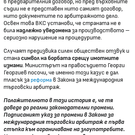
в предварителния договор, но пред върховните
съдии не е представен нито самият договор,
нито документите по арбитражното дело.
Освен това ВКС установи, че страната не е
била
надлежно уведомена
за производството –
сериозно нарушение на процедурите.
Случаят предизвика силен обществен отзвук и
стана
символ на борбата срещу имотните
измами
. Министърът на правосъдието Георги
Георгиев посочи, че именно този казус е дал
тласък за
в Закона за международния
реформа
търговски арбитраж.
Положителното в тази история е, че тя
доведе до реални законодателни промени.
Подписаният указ за промени в Закона за
международния търговски арбитраж е първа
стъпка към ограничаване на злоупотребите.